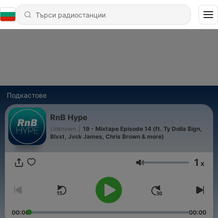
Подкастове
RnB Hype
Unknown
|
19 - Mixtape Episode 14 (ft. Ty Dolla $ign,
Blxst, Jvck James, Chris Brown & more)
1
x
Сила на звука
00:00
00:00