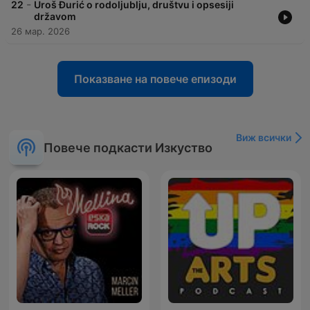
-
22
Uroš Đurić o rodoljublju, društvu i opsesiji
državom
26 мар. 2026
Показване на повече епизоди
Виж всички
Повече подкасти Изкуство