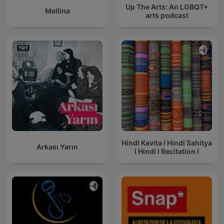
Up The Arts: An LGBQT+
Mellina
arts podcast
Hindi Kavita l Hindi Sahitya
Arkası Yarın
l Hindi l Recitation l