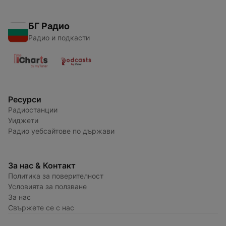
БГ Радио
Радио и подкасти
Ресурси
Радиостанции
Уиджети
Радио уебсайтове по държави
За нас & Контакт
Политика за поверителност
Условията за ползване
За нас
Свържете се с нас