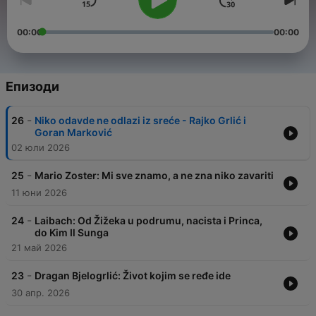
00:00
00:00
Епизоди
-
26
Niko odavde ne odlazi iz sreće - Rajko Grlić i
Goran Marković
02 юли 2026
-
25
Mario Zoster: Mi sve znamo, a ne zna niko zavariti
11 юни 2026
-
24
Laibach: Od Žižeka u podrumu, nacista i Princa,
do Kim Il Sunga
21 май 2026
-
23
Dragan Bjelogrlić: Život kojim se ređe ide
30 апр. 2026