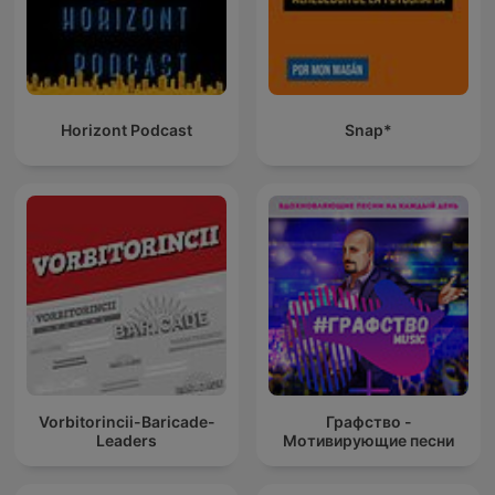
Horizont Podcast
Snap*
Vorbitorincii-Baricade-
Графство -
Leaders
Мотивирующие песни