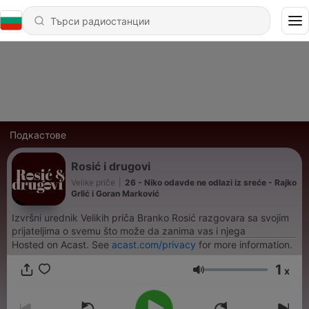
Подкастове
Rosić i drugovi
Velike priče
|
26 - Niko odavde ne odlazi iz sreće - Rajko
Grlić i Goran Marković
Izvršni urednik Velikih priča Branko Rosić razgovara sa svojim
prijateljima o svemu što može da zanima vas i njega
Hosted on Acast. See
acast.com/privacy
for more information.
1
x
Сила на звука