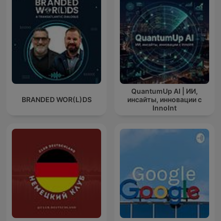
QuantumUp AI | ИИ,
BRANDED WOR(L)DS
инсайты, инновации с
InnoInt