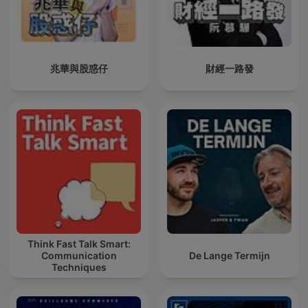
兆華與股惑仔
財經一路發
Think Fast Talk Smart:
Communication
De Lange Termijn
Techniques