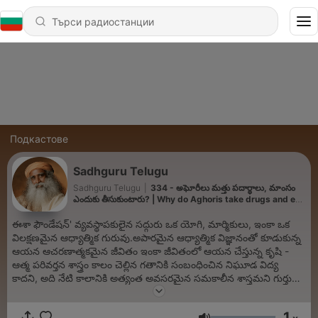
Подкастове
Sadhguru Telugu
Sadhguru Telugu
|
334 - అఘోరీలు మత్తు పదార్థాలు, మాంసం
ఎందుకు తీసుకుంటారు? | Why do Aghoris take drugs and eat
meat?
ఈశా ఫౌండేషన్' వ్యవస్థాపకులైన సద్గురు ఒక యోగి, మార్మికులు, ఇంకా ఒక
విలక్షణమైన ఆధ్యాత్మిక గురువు.అపారమైన ఆధ్యాత్మిక విజ్ఞానంతో కూడుకున్న
ఆయన ఆచరణాత్మకమైన జీవితం ఇంకా జీవితంలో ఆయన చేస్తున్న కృషి -
ఆత్మ పరివర్తన శాస్త్రం కాలం చెల్లిన గతానికి సంబంధించిన నిఘూడ విద్య
కాదని, అది నేటి కాలానికి అత్యంత అవసరమైన సమకాలీన శాస్త్రమని గుర్తు
చేస్తాయి.
1