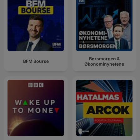
Børsmorgen &
BFM Bourse
Økonominyhetene