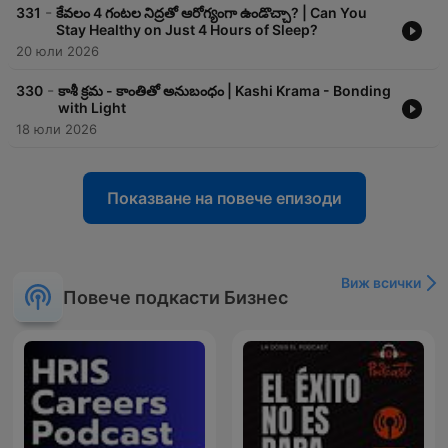
-
331
కేవలం 4 గంటల నిద్రతో ఆరోగ్యంగా ఉండొచ్చా? | Can You
Stay Healthy on Just 4 Hours of Sleep?
20 юли 2026
-
330
కాశీ క్రమ - కాంతితో అనుబంధం | Kashi Krama - Bonding
with Light
18 юли 2026
Показване на повече епизоди
Виж всички
Повече подкасти Бизнес