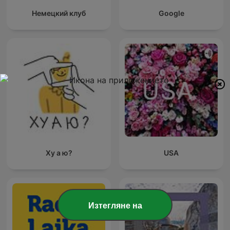
Немецкий клуб
Google
Ху а ю?
USA
Изтегляне на