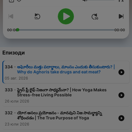
x
Сила на звука
00:00
00:00
Епизоди
-
334
అఘోరీలు మత్తు పదార్థాలు, మాంసం ఎందుకు తీసుకుంటారు? |
Why do Aghoris take drugs and eat meat?
05 авг. 2026
-
333
స్ట్రెస్ ఫ్రీ లైఫ్ నిజంగా సాధ్యమేనా? | How Yoga Makes
Stress-free Living Possible
26 юли 2026
-
332
యోగ అసలు ప్రయోజనం - మానవుని నిజ సామర్థ్యాన్ని
శోధించడం | The True Purpose of Yoga
23 юли 2026