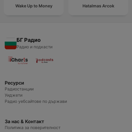
Wake Up to Money
Hatalmas Arcok
БГ Радио
Радио и подкасти
Ресурси
Радиостанции
Уиджети
Радио уебсайтове по държави
За нас & Контакт
Политика за поверителност