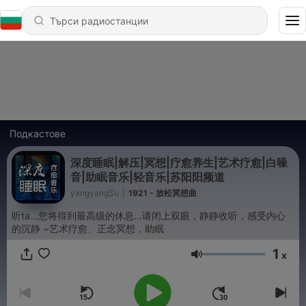
Подкастове
深度睡眠|解压|冥想|疗愈养生|艺术疗愈|白噪
音|助眠音乐|轻音乐|苏阳阳频道
yangyangSu
|
1921 - 放松冥想曲
听ta...您将得到最高级的休息...请闭上双眼，静静收听，感受内心
的沉静 ~艺术疗愈、正念冥想，助眠
1
x
Сила на звука