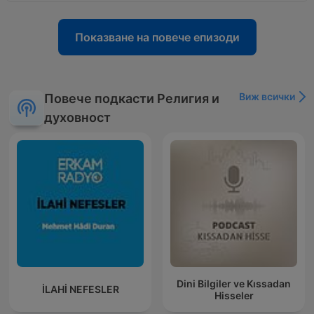
Показване на повече епизоди
Виж всички
Повече подкасти Религия и
духовност
Dini Bilgiler ve Kıssadan
İLAHİ NEFESLER
Hisseler