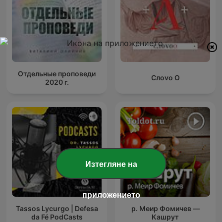
Отдельные проповеди
Слоvо О
2020 г.
Изтегляне на
приложението
Tassos Lycurgo | Defesa
р. Меир Фомичев —
da Fé PodCasts
Кашрут