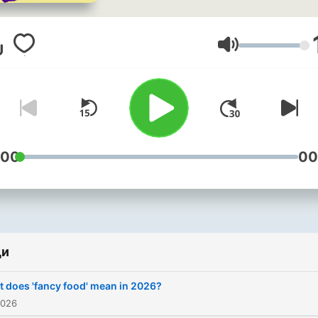
and the chefs, cooks,
bartenders, and designers
who make delicious food 
Сила на звука
entrancing environments.
love our fellow diners —
catching up with old friend
over a meal, meeting new 
at a bar, encountering
:00
00
fascinating strangers in an
hourlong pizza line. And w
love taking everything we
experience at restaurants 
ди
our own kitchens and dinn
tables, where we recreate 
 does 'fancy food' mean in 2026?
joy and fun at home.
2026