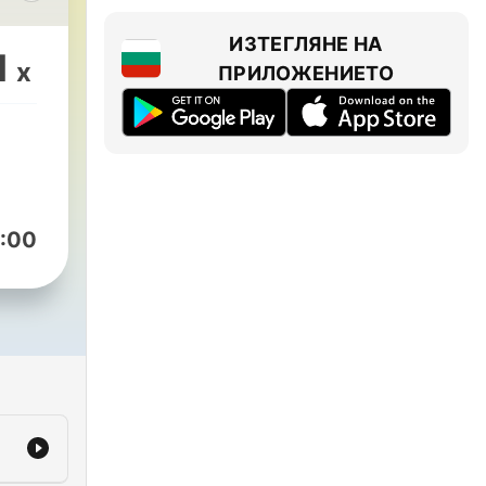
ИЗТЕГЛЯНЕ НА
1
x
ПРИЛОЖЕНИЕТО
and
 We
s
ones
:00
e
to
er
that