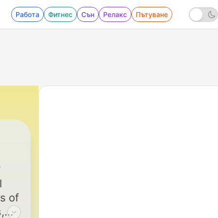
Работа
Фитнес
Сън
Релакс
Пътуване
l
s of
,