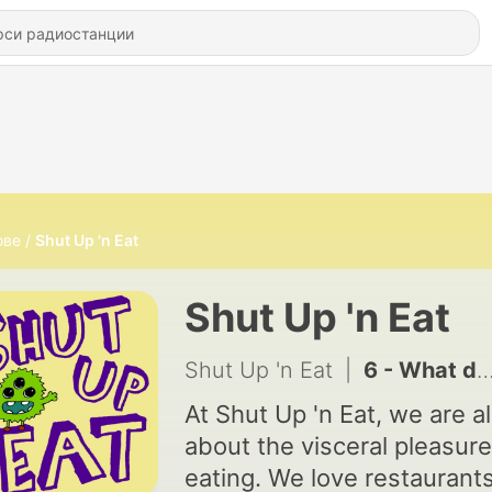
ове
Shut Up 'n Eat
Shut Up 'n Eat
Shut Up 'n Eat
|
6 - What does 'fancy food' mean in 2026?
At Shut Up 'n Eat, we are al
about the visceral pleasure
eating. We love restaurants