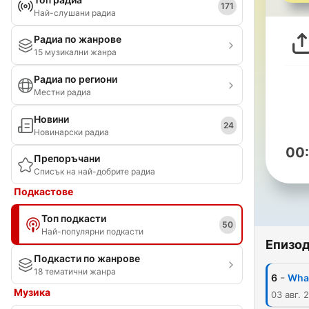
171
Най-слушани радиа
Радиа по жанрове
15 музикални жанра
Радиа по региони
Местни радиа
Новини
24
Новинарски радиа
00
Препоръчани
Списък на най-добрите радиа
Подкастове
Топ подкасти
50
Най-популярни подкасти
Епизо
Подкасти по жанрове
18 тематични жанра
-
6
What
Музика
03 авг. 