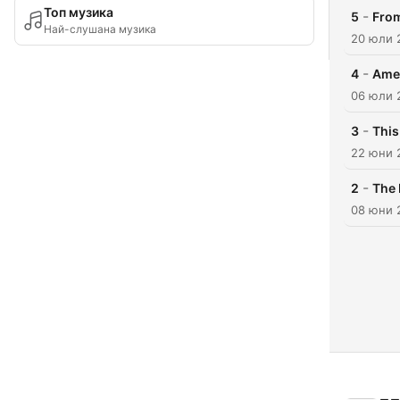
Топ музика
-
5
From
Най-слушана музика
20 юли 
-
4
Amer
06 юли 
-
3
This
22 юни 
-
2
The 
08 юни 