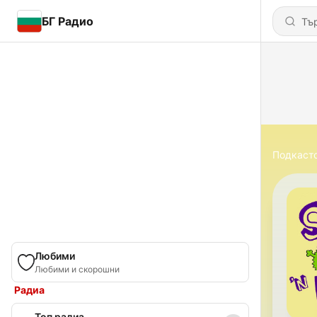
БГ Радио
Подкаст
Любими
Любими и скорошни
Радиа
Топ радиа