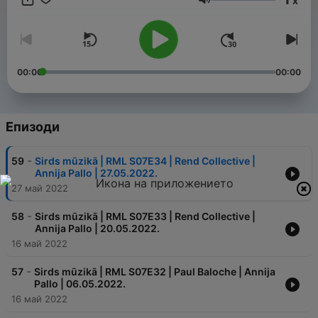
x
muzika Veidi, kā mūs dzirdēt: rml.lv/klausies
Сила на звука
00:00
00:00
Епизоди
-
59
Sirds mūzikā | RML S07E34 | Rend Collective |
Annija Pallo | 27.05.2022.
27 май 2022
-
58
Sirds mūzikā | RML S07E33 | Rend Collective |
Annija Pallo | 20.05.2022.
16 май 2022
-
57
Sirds mūzikā | RML S07E32 | Paul Baloche | Annija
Pallo | 06.05.2022.
16 май 2022