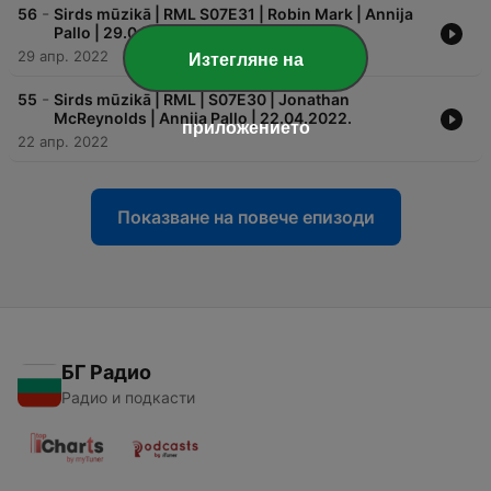
-
56
Sirds mūzikā | RML S07E31 | Robin Mark | Annija
Pallo | 29.04.2022.
29 апр. 2022
Изтегляне на
-
55
Sirds mūzikā | RML | S07E30 | Jonathan
McReynolds | Annija Pallo | 22.04.2022.
приложението
22 апр. 2022
Показване на повече епизоди
БГ Радио
Радио и подкасти