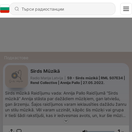
Подкастове
Sirds Mūzikā
Radio Marija Latvija
|
59 - Sirds mūzikā | RML S07E34 |
Rend Collective | Annija Pallo | 27.05.2022.
Sirds mūzikā Raidījumu vada: Annija Pallo Raidījumā “Sirds
mūzikā” Annija stāsta par dažādiem mūziķiem, gan latviešu,
gan ārzemju. Šajos raidījumos varam ieklausīties dažādu žanru
un stilu mūzikā. Vēl varam uzzināt, kāpēc šis mūziķi vai grupa
ir tieši šādi rakstījuši, kas ir iedvesmas avots, un, kur šie mūziķi
rod spēku, kad gribas padoties? Raidījums skan katru
piektdienu, plkst. 17:00 Vairāk par raidījumu šeit: rml.lv/sirds-
1