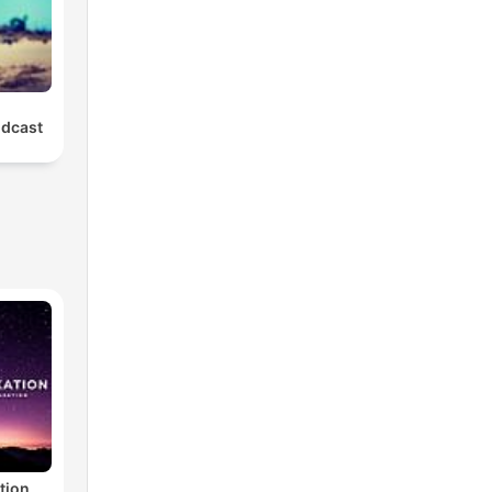
odcast
tion