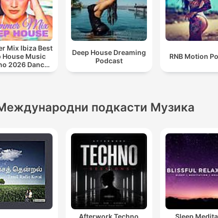
 Mix Ibiza Best
Deep House Dreaming
 House Music
RNB Motion P
Podcast
no 2026 Dance
ll Out Lounge
Podcast
Международни подкасти Музика
Afterwork Techno
Sleep Medita