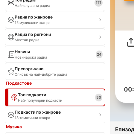
171
Най-слушани радиа
Радиа по жанрове
15 музикални жанра
Радиа по региони
Местни радиа
Новини
24
Новинарски радиа
Препоръчани
Списък на най-добрите радиа
Подкастове
00
Топ подкасти
50
Най-популярни подкасти
Подкасти по жанрове
18 тематични жанра
Музика
Епизо