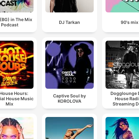
(BG) in The Mix
DJ Tarkan
90's mix
Podcast
 House Hours:
Dogglounge 
Captive Soul by
ial House Music
House Radi
KOROLOVA
Mix
Streaming 
House 24