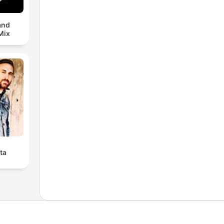
and
Mix
ta