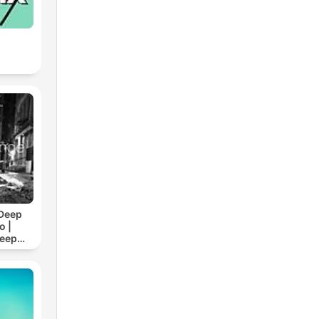
Deep
o |
Deep
/7