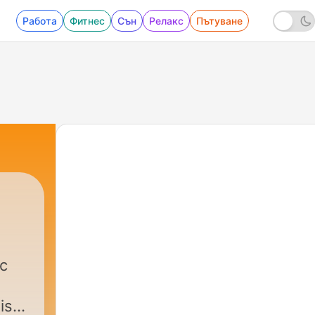
Работа
Фитнес
Сън
Релакс
Пътуване
ic
is