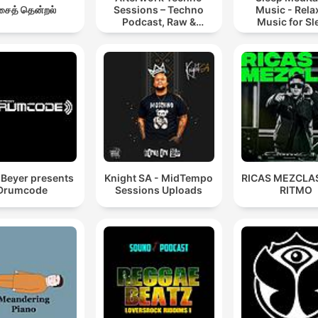
ைத் தென்றல்
Sessions – Techno
Music - Rela
Podcast, Raw &
Music for Sl
Hypnotic Techno
Meditation
Mixes
Relaxatio
Beyer presents
Knight SA - MidTempo
RICAS MEZCLAS
Drumcode
Sessions Uploads
RITMO