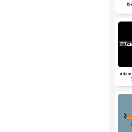
இச
Adam 