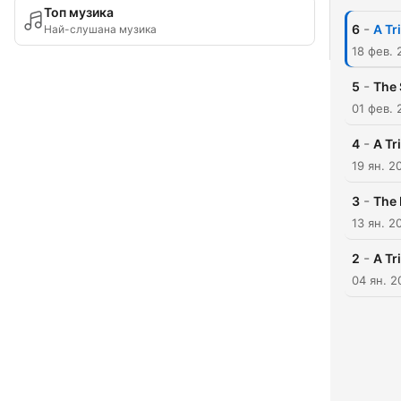
Топ музика
-
6
A Tr
Най-слушана музика
18 фев. 
-
5
The
01 фев. 
-
4
A Tr
19 ян. 2
-
3
The 
13 ян. 2
-
2
A Tr
04 ян. 2