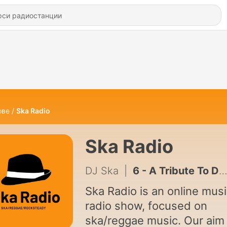
ове
Ska Radio
Ska Radio
DJ Ska
|
6 - A Tribute To Desmond Dekker
Ska Radio is an online mus
radio show, focused on
ska/reggae music. Our aim 