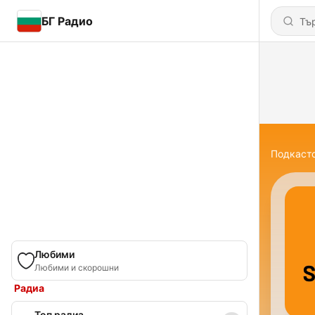
БГ Радио
Подкаст
Любими
Любими и скорошни
Радиа
Топ радиа