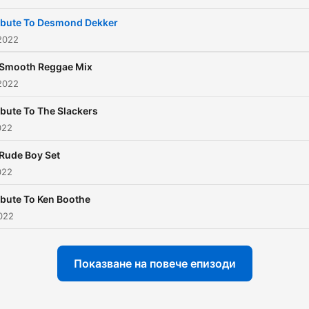
ibute To Desmond Dekker
2022
 Smooth Reggae Mix
2022
ibute To The Slackers
022
Rude Boy Set
022
ibute To Ken Boothe
022
Показване на повече епизоди