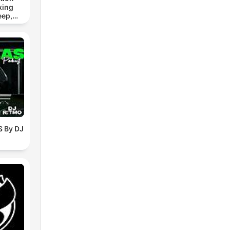
xing
eep,
 &
n
 By DJ