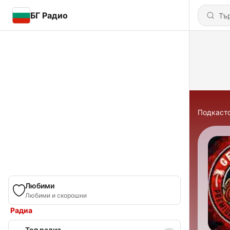
БГ Радио
Подкаст
Любими
Любими и скорошни
Радиа
Топ радиа