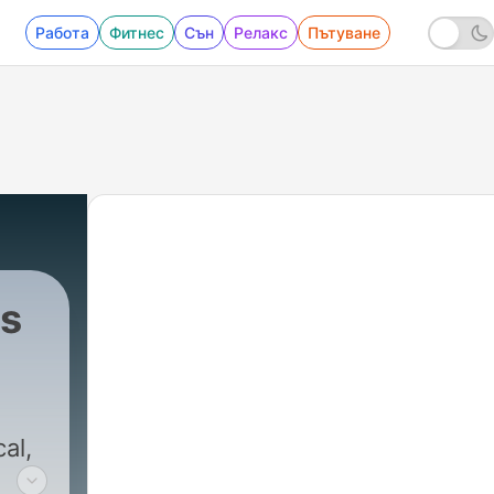
Работа
Фитнес
Сън
Релакс
Пътуване
ts
cal,