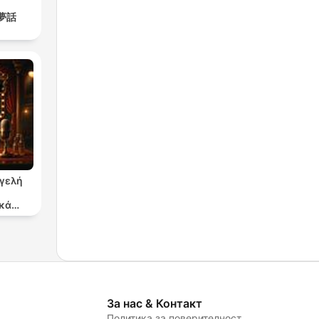
樓夢話
γγελή
κά
ργα
За нас & Контакт
Политика за поверителност