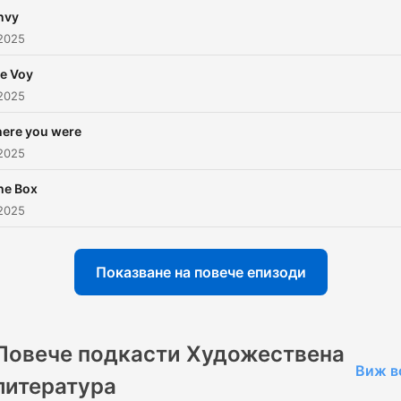
nvy
 2025
e Voy
 2025
here you were
 2025
he Box
2025
Показване на повече епизоди
Повече подкасти Художествена
Виж в
литература