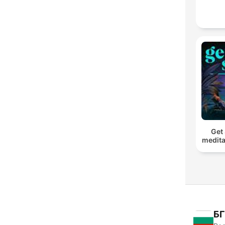
Get 
medita
БГ