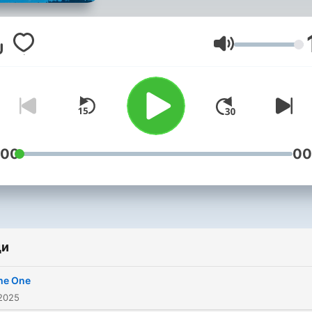
stories and poems, all in o
place. Please share us and
subscribe! Contact me at
Сила на звука
theshortshortspodcast@g
:00
00
ди
he One
 2025