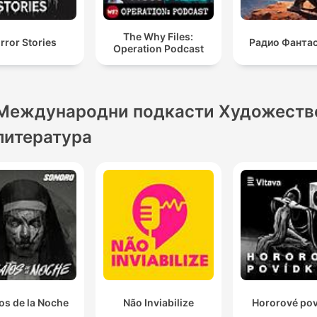
The Why Files:
rror Stories
Радио Фанта
Operation Podcast
Международни подкасти Художеств
литература
os de la Noche
Não Inviabilize
Hororové po