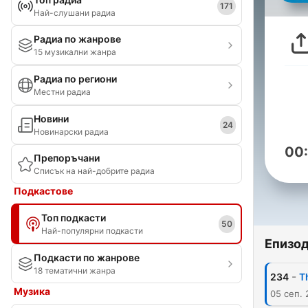
171
Най-слушани радиа
Радиа по жанрове
15 музикални жанра
Радиа по региони
Местни радиа
Новини
24
Новинарски радиа
00
Препоръчани
Списък на най-добрите радиа
Подкастове
Топ подкасти
50
Най-популярни подкасти
Епизо
Подкасти по жанрове
18 тематични жанра
-
234
T
Музика
05 сеп.