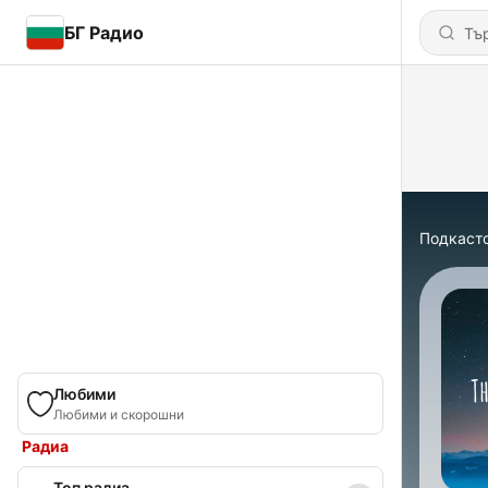
БГ Радио
Подкаст
Любими
Любими и скорошни
Радиа
Топ радиа