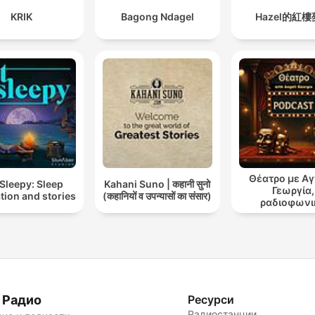
KRIK
Bagong Ndagel
Hazel的紅
Θέατρο με Α
Sleepy: Sleep
Kahani Suno | कहानी सुनो
Γεωργία,
tion and stories
(कहानियों व उपन्यासों का संसार)
ραδιοφωνι
θεατρικά έ
 Радио
Ресурси
Радиостанции