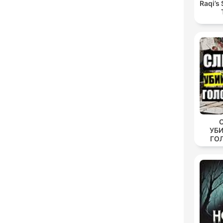
Raqi’s 
УБ
ГО