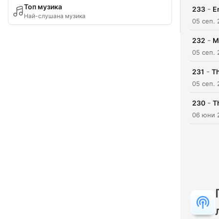
Топ музика
-
233
E
Най-слушана музика
05 сеп.
-
232
M
05 сеп.
-
231
T
05 сеп.
-
230
T
06 юни 