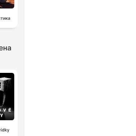
стика
ена
vídky