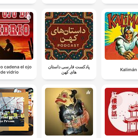
io cadena el ojo
پادکست فارسی داستان
Kalimán
de vidrio
های کهن