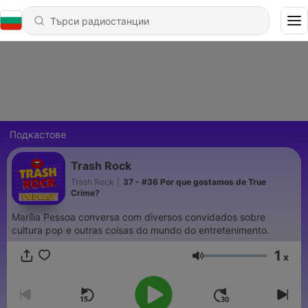
Подкастове
Trash Rock
Trash Rock
|
37 - #36 Por que gostamos de True
Crime?
Marília Pessoa conversa com diversos convidados sobre
cultura pop e outras coisas do mundo do entretenimento.
1
x
Сила на звука