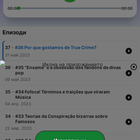
00:00
00:00
Епизоди
-
37
#36 Por que gostamos de True Crime?
31 май 2023
-
36
#35 "Enxame" e a obsessão dos fandons de divas
pop
09 май 2023
-
35
#34 Fofoca! Términos e traições que viraram
Música
04 апр. 2023
-
34
#33 Teorias da Conspiração bizarras sobre
Famosos
22 мар. 2023