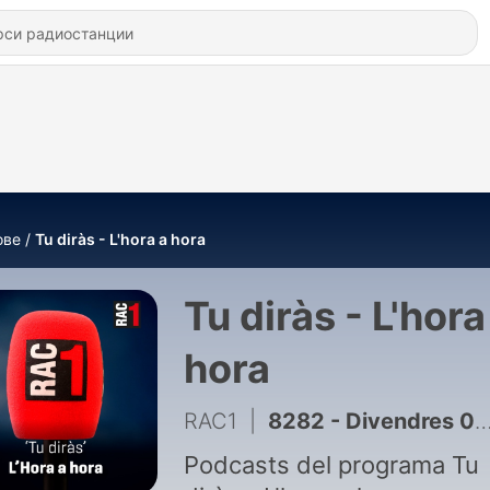
ове
Tu diràs - L'hora a hora
Tu diràs - L'hora
hora
RAC1
|
8282 - Divendres 07/08/26 - 23.30 h
Podcasts del programa Tu