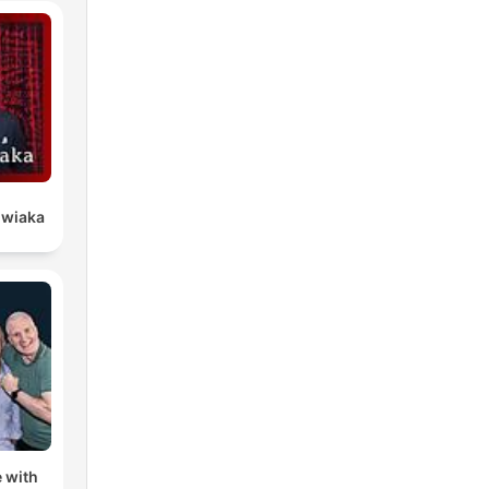
owiaka
 with