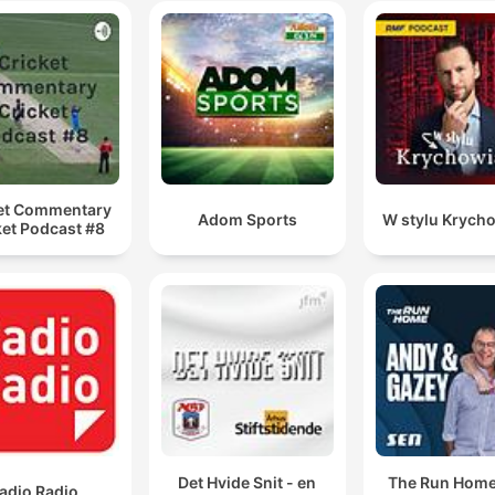
et Commentary
Adom Sports
W stylu Krych
ket Podcast #8
Det Hvide Snit - en
The Run Home
adio Radio