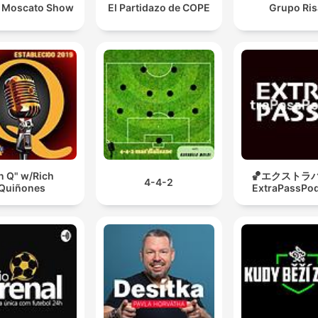
 Moscato Show
El Partidazo de COPE
Grupo Ris
n Q" w/Rich
🏀エクストラパ
4-4-2
Quiñones
ExtraPassPo