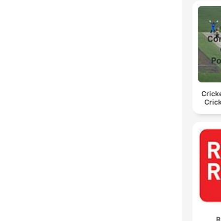
Crick
Cric
R