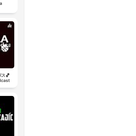
a
ス🏀
dcast