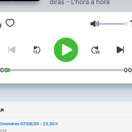
diràs - L'hora a hora
Сила на звука
:00
00
ди
Divendres 07/08/26 - 23.30 h
2026