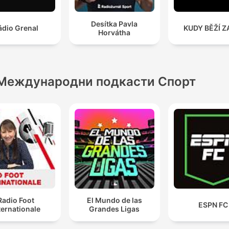
Desítka Pavla
ádio Grenal
KUDY BĚŽÍ Z
Horvátha
Международни подкасти Спорт
Radio Foot
El Mundo de las
ESPN FC
ternationale
Grandes Ligas