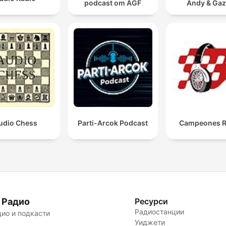
podcast om AGF
Andy & Ga
udio Chess
Parti-Arcok Podcast
Campeones R
 Радио
Ресурси
Радиостанции
ио и подкасти
Уиджети