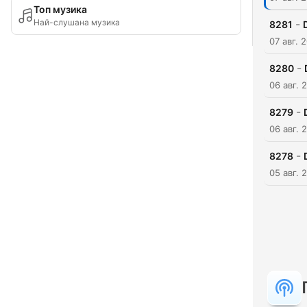
Топ музика
Най-слушана музика
-
8281
07 авг. 
-
8280
06 авг. 
-
8279
06 авг. 
-
8278
05 авг. 