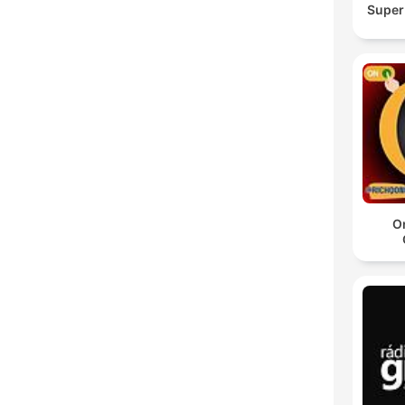
Super
O