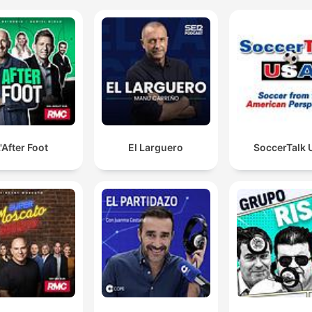
'After Foot
El Larguero
SoccerTalk 