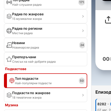
171
Най-слушани радиа
Радиа по жанрове
15 музикални жанра
Радиа по региони
Местни радиа
Новини
24
Новинарски радиа
Препоръчани
00
Списък на най-добрите радиа
Подкастове
Топ подкасти
50
Най-популярни подкасти
Епизо
Подкасти по жанрове
18 тематични жанра
-
8282
Музика
07 авг. 