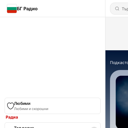
БГ Радио
Подкаст
Любими
Любими и скорошни
Радиа
Топ радиа