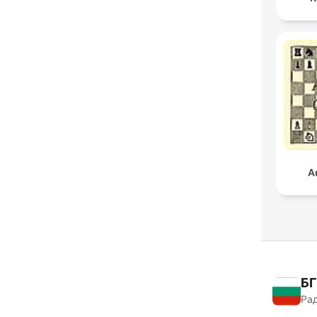
A
БГ
Рад