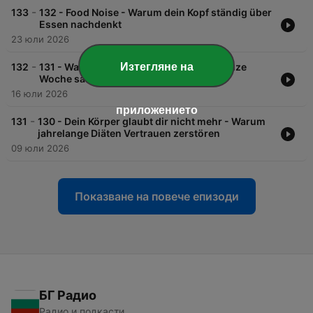
-
133
132 - Food Noise - Warum dein Kopf ständig über
Essen nachdenkt
23 юли 2026
-
Изтегляне на
132
131 - Warum dein Wochenende deine ganze
Woche sabotiert
16 юли 2026
приложението
-
131
130 - Dein Körper glaubt dir nicht mehr - Warum
jahrelange Diäten Vertrauen zerstören
09 юли 2026
Показване на повече епизоди
БГ Радио
Радио и подкасти