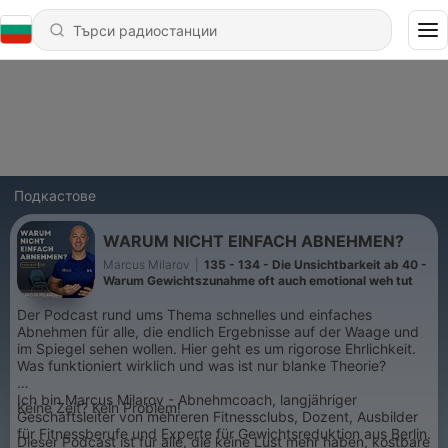
Подкастове
WARUM NICHT EINFACH ABNEHMEN?
Marcus Milarov
|
135 - 134 - Die Unsichtbarkeit ab 40 -
Warum Gewichtszunahme oft auch emotional weh tut
Der Podcast rund ums Thema schnelles und einfaches
Abnehmen für alle, die endlich Ergebnisse auf der Waage und
im Spiegel sehen wollen. Hier geht es um rigorose Ehrlichkeit.
Was funktioniert wirklich und was ist nur blanke Theorie?
Ich bin Marcus Milarov - Abnehmcoach, langjähriger
Keine Zeit? Kein Problem!
Geschäftsleiter von mehreren Fitnessclubs, Dozent, Ausbilder
für Fitnessberufe und Experte für Gewichtsreduktion aus Berlin.
Dieser Podcast ist für alle, die keine Lust mehr haben, kostbare