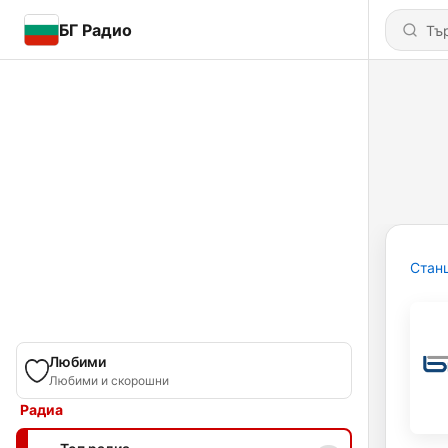
БГ Радио
Стан
Любими
Любими и скорошни
Радиа