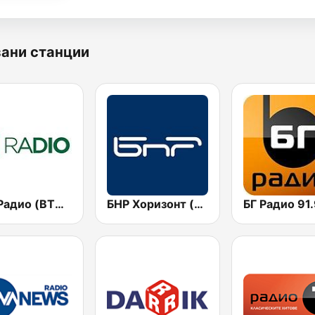
ани станции
bTV Радио (BTV Radio)
БНР Хоризонт (BNR Horizont)