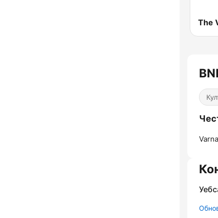
The 
BN
Кул
Чес
Varna
Ко
Уебс
Обнов