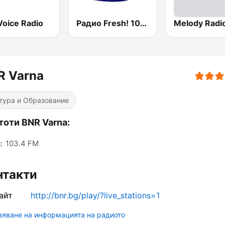
Voice Radio
Радио Fresh! 100.3 FM
Melody Radi
R Varna
тура и Образование
тоти BNR Varna:
:
103.4 FM
нтакти
айт
http://bnr.bg/play/?live_stations=1
яване на информацията на радиото