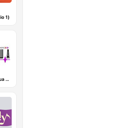
io 1)
Радио Витоша 97.6 FM