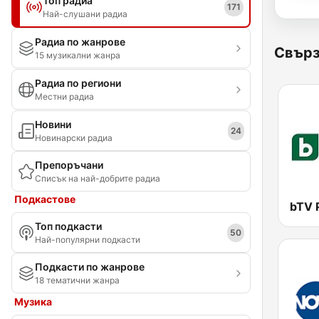
Топ радиа
171
Най-слушани радиа
Радиа по жанрове
Свърз
15 музикални жанра
Радиа по региони
Местни радиа
Новини
24
Новинарски радиа
Препоръчани
Списък на най-добрите радиа
Подкастове
Топ подкасти
50
Най-популярни подкасти
Подкасти по жанрове
18 тематични жанра
Музика