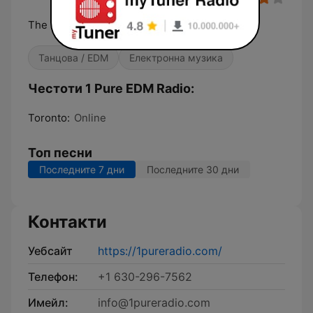
The best EDM variety anywhere.
Танцова / EDM
Електронна музика
Честоти 1 Pure EDM Radio:
Toronto:
Online
Топ песни
Последните 7 дни
Последните 30 дни
Контакти
Уебсайт
https://1pureradio.com/
Телефон:
+1 630-296-7562
Имейл:
info@1pureradio.com