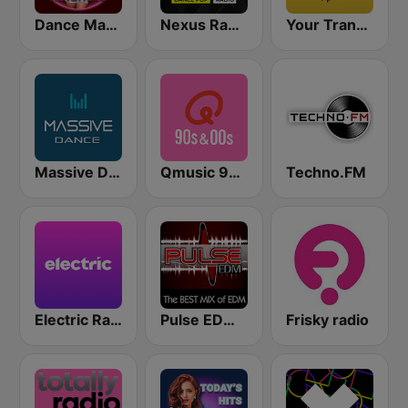
Dance Machine
Nexus Radio Dance
Your Trance Radio
Massive Dance
Qmusic 90's & 00's
Techno.FM
Electric Radio
Pulse EDM Dance Music
Frisky radio