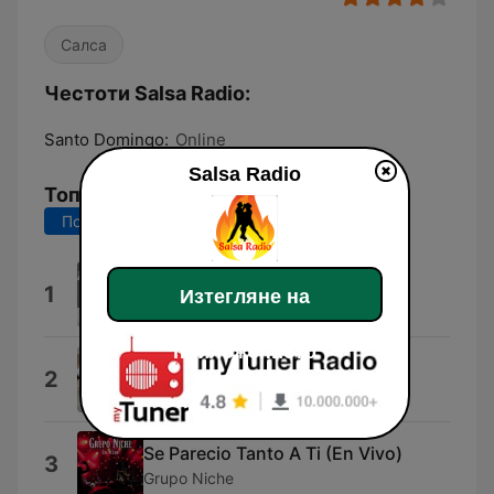
Салса
Честоти Salsa Radio:
Santo Domingo:
Online
Salsa Radio
Топ песни
Последните 7 дни
Последните 30 дни
Una Noche No Es Bastante
1
Изтегляне на
Alex Matos
приложението
Lupita
2
Chiquito Team Band
Se Parecio Tanto A Ti (En Vivo)
3
Grupo Niche