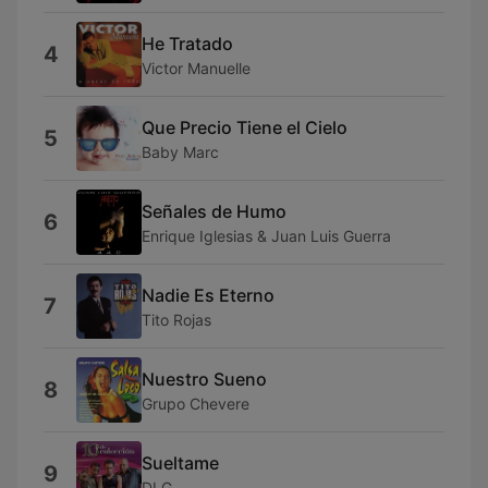
He Tratado
4
Victor Manuelle
Que Precio Tiene el Cielo
5
Baby Marc
Señales de Humo
6
Enrique Iglesias & Juan Luis Guerra
Nadie Es Eterno
7
Tito Rojas
Nuestro Sueno
8
Grupo Chevere
Sueltame
9
DLG