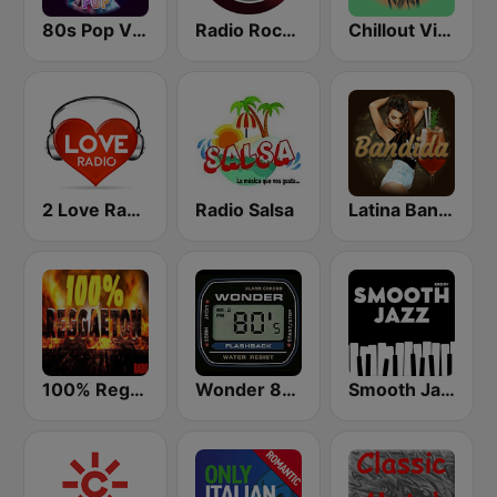
80s Pop Vibes
Radio Rock On
Chillout Vibes
2 Love Radio
Radio Salsa
Latina Bandida!
100% Reggaeton Radio
Wonder 80's
Smooth Jazz - Groov