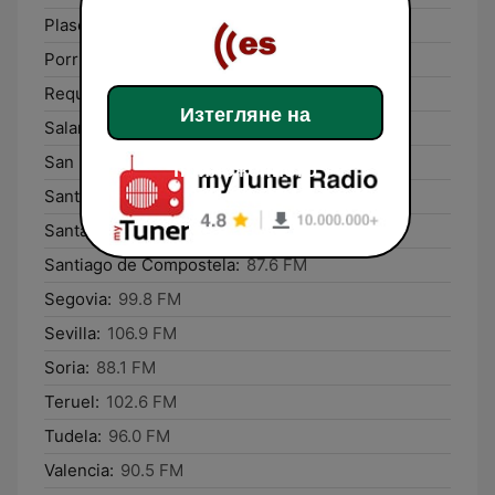
Plasencia:
100.2 FM
Porriño:
97.1 FM
Requena:
104.3 FM
Изтегляне на
Salamanca:
103.4 FM
San Lorenzo de El Escorial:
89.3 FM
приложението
Santa Cruz de Tenerife:
99.5 FM
Santander:
93.9 FM
Santiago de Compostela:
87.6 FM
Segovia:
99.8 FM
Sevilla:
106.9 FM
Soria:
88.1 FM
Teruel:
102.6 FM
Tudela:
96.0 FM
Valencia:
90.5 FM