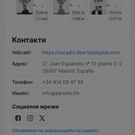
de
Radio
esRadio - Епизод 50
esRadio - Епизод 50
esRadio - Епизод 61
Dieter
26 Sep 2025
30 Jun 2026
12 hours ago
1 min
48 min
27 min
Контакти
Уебсайт
https://esradio.libertaddigital.com
Адрес:
C/ Juan Esplandiú nº 13 planta C-2
28007 Madrid, España
Телефон:
+34 914 09 47 66
Имейл:
info@esradio.fm
Социални мрежи
Обновяване на информацията на радиото