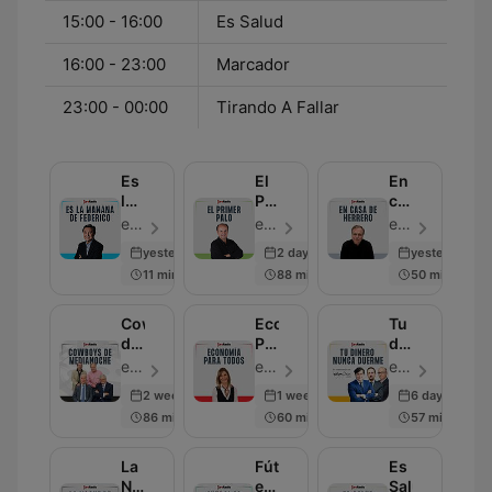
15:00 - 16:00
Es Salud
16:00 - 23:00
Marcador
23:00 - 00:00
Tirando A Fallar
Es
El
En
la
Primer
casa
Mañana
Palo
de
esRadio - Епизод 86
esRadio - Епизод 54
esRadio - Епизод 76
de
Herrero
yesterday
2 days ago
yesterday
Federico
11 min
88 min
50 min
Cowboys
Economía
Tu
de
Para
dinero
Medianoche
Todos
nunca
esRadio - Епизод 777
esRadio - Епизод 50
esRadio - Епизод 50
duerme
2 weeks ago
1 week ago
6 days ago
86 min
60 min
57 min
La
Fútbol
Es
Noche
es
Salud