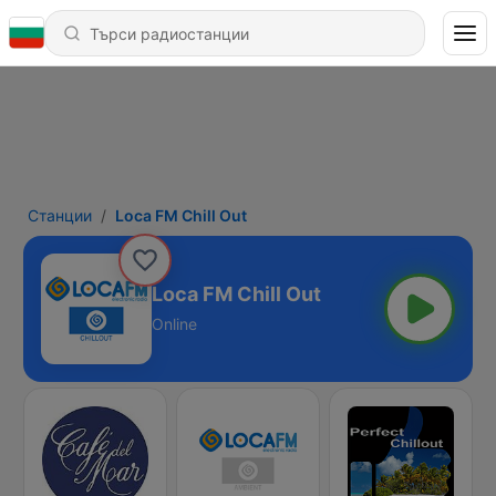
Станции
Loca FM Chill Out
Loca FM Chill Out
Online