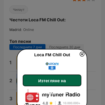
Чилаут
Честоти Loca FM Chill Out:
Madrid:
Online
Топ песни
Последните 7 дни
Последните 30 дни
Loca FM Chill Out
Beat 29
1
30 BEATS
Cafe Ibiza del Mar Collection
2
Изтегляне на
Dj Ibiza del Mar
приложението
Chillhop Beats Lofi
3
Chill Hip-Hop Beats