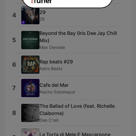
29
4
29
Beyond the Bay (Iris Dee Jay Chill
5
Mix)
Max Denoise
Rap beats #29
6
Astro Beats
Cafe del Mar
7
Nacho Sotomayor
The Ballad of Love (feat. Richelle
8
Claiborne)
Dee C'rell
La Torta di Mele E Mascarpone