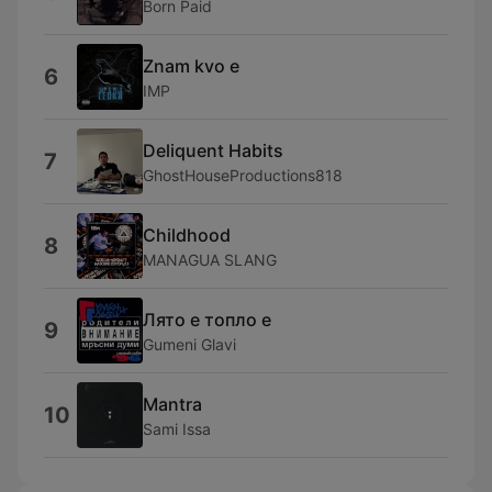
Born Paid
Znam kvo e
6
IMP
Deliquent Habits
7
GhostHouseProductions818
Childhood
8
MANAGUA SLANG
Лято е топло е
9
Gumeni Glavi
Mantra
10
Sami Issa