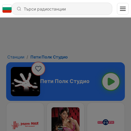
Станции
Пети Полк Студио
Пети Полк Студио