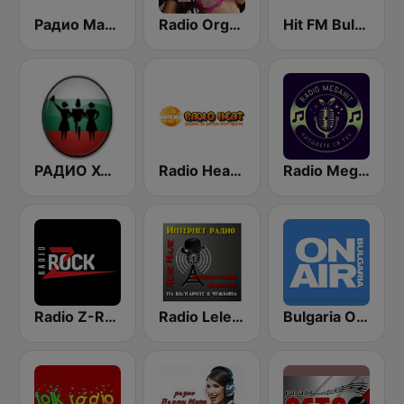
Радио Мая (Radio Maia)
Radio Orgazam BG
Hit FM Bulgaria
РАДИО ХОРО
Radio Heat - Jega Жега 1
Radio MegaHit
Radio Z-ROCK
Radio Lelemale (Леле Мале)
Bulgaria ON AIR