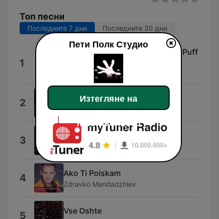
Топ песни
Последните 7 дни
Последните 30 дни
Пети Полк Студио
Notorious B.I.G. (feat. Lil' Kim & Puff
1
Daddy)
The Notorious B.I.G.
Graphics
Изтегляне на
2
GeSt
приложението
Shumen E Tvarde Dalech
3
Jeko Ang
Ako Ti Poiskam
4
Zdravko Mandadzhiev
Vse Oshte
5