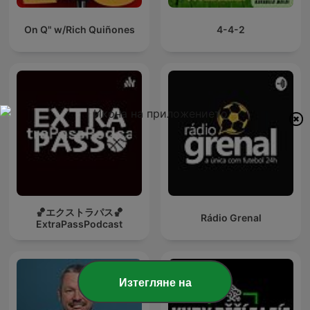
On Q" w/Rich Quiñones
4-4-2
🏀エクストラパス🏀
Rádio Grenal
ExtraPassPodcast
Изтегляне на