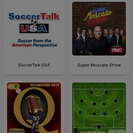
SoccerTalk USA
Super Moscato Show