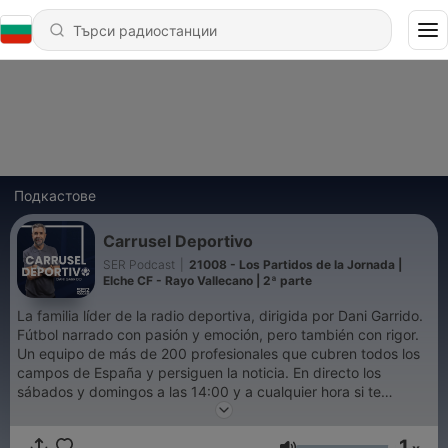
Подкастове
Carrusel Deportivo
SER Podcast
|
21008 - Los Partidos de la Jornada |
Elche CF - Rayo Vallecano | 2ª parte
La familia líder de la radio deportiva, dirigida por Dani Garrido.
Fútbol narrado con pasión y emoción, pero también con rigor.
Un equipo de más de 200 profesionales que cubren todos los
campos de España y persiguen la noticia. En directo los
sábados y domingos a las 14:00 y a cualquier hora si te
suscribes.
1