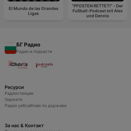
"PFOSTEN RETTET!" - Der
El Mundo de las Grandes
Fußball-Podcast mit Alex
Ligas
und Dennis
БГ Радио
Радио и подкасти
Ресурси
Радиостанции
Уиджети
Радио уебсайтове по държави
За нас & Контакт