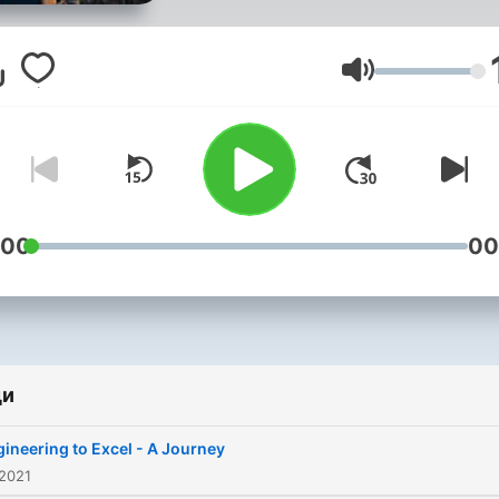
Сила на звука
:00
00
ди
ineering to Excel - A Journey
 2021