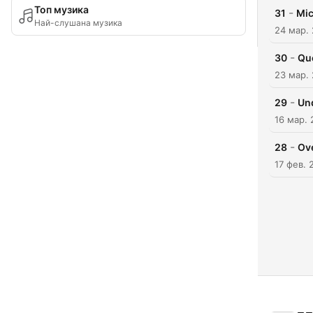
Топ музика
-
31
Mic
Най-слушана музика
24 мар.
-
30
Que
23 мар.
-
29
Und
16 мар. 
-
28
Ove
17 фев. 