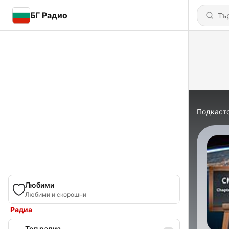
БГ Радио
Подкаст
Любими
Любими и скорошни
Радиа
Топ радиа