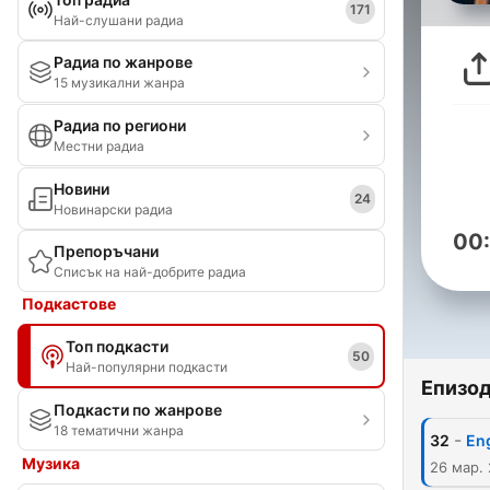
171
Най-слушани радиа
Радиа по жанрове
15 музикални жанра
Радиа по региони
Местни радиа
Новини
24
Новинарски радиа
00
Препоръчани
Списък на най-добрите радиа
Подкастове
Топ подкасти
50
Най-популярни подкасти
Епизо
Подкасти по жанрове
18 тематични жанра
-
32
Eng
Музика
26 мар.