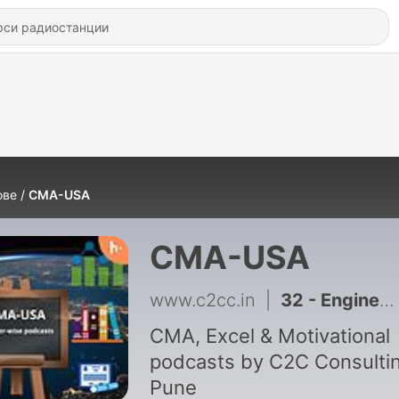
ове
CMA-USA
CMA-USA
www.c2cc.in
|
32 - Engineering to Excel - A Journey
CMA, Excel & Motivational
podcasts by C2C Consulti
Pune