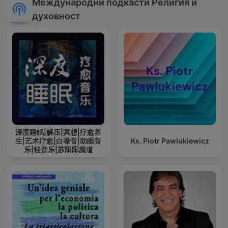
Международни подкасти Религия и
духовност
深度睡眠|解压|冥想|疗愈养
生|艺术疗愈|白噪音|助眠音
Ks. Piotr Pawlukiewicz
乐|轻音乐|苏阳阳频道