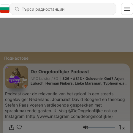
Подкастове
De Ongelooflijke Podcast
NPO Luister / EO
|
326 - #313 - Geloven in God? Arjen
Lubach, Herman Finkers, Lieke Marsman, Typhoon e.a. |
The Best Of Ongelooflijke
Podcast over de relevantie van het geloof in een steeds
ongeloviger Nederland. Journalist David Boogerd en theoloog
Stefan Paas voeren verdiepende gesprekken met
spraakmakende gasten. 📱 Volg @DeOngelooflijke ook op
Instagram (http://www.instagram.com/deongelooflijke/)
1
x
Сила на звука