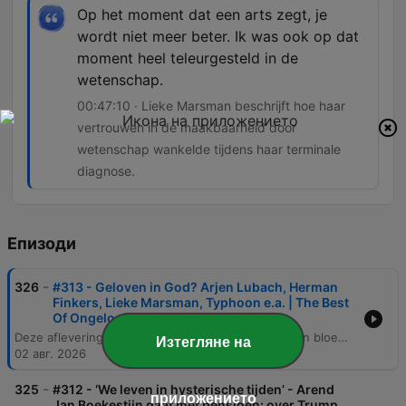
Op het moment dat een arts zegt, je
wordt niet meer beter. Ik was ook op dat
moment heel teleurgesteld in de
wetenschap.
00:47:10 · Lieke Marsman beschrijft hoe haar
vertrouwen in de maakbaarheid door
wetenschap wankelde tijdens haar terminale
diagnose.
Епизоди
-
326
#313 - Geloven in God? Arjen Lubach, Herman
Finkers, Lieke Marsman, Typhoon e.a. | The Best
Of Ongelooflijke
Deze aflevering van de Ongelooflijke Podcast is een bloemlezing van de beste gesprekken uit zeven jaar, met onder andere fragmenten van Arjen Lubach en Herman Finkers. De segmenten verkennen verschillende perspectieven op geloof, variërend van het rationalisme van Lubach tot de acceptatie van het absurde door Finkers. De aflevering bespreekt daarnaast religie en spiritualiteit in een seculier Nederland, de spirituele zoektocht van rapper Typhoon en de spanning tussen rationaliteit en poëtische beleving. Ook de persoonlijke ervaringen van Lieke Marsman met spiritualiteit tijdens ziekte en de filosofie van Pascal komen aan bod.
Изтегляне на
02 авг. 2026
-
325
#312 - ‘We leven in hysterische tijden’ - Arend
приложението
Jan Boekestijn gaat met pensioen: over Trump,