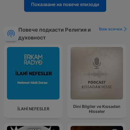
Показване на повече епизоди
Виж всички
Повече подкасти Религия и
духовност
Dini Bilgiler ve Kıssadan
İLAHİ NEFESLER
Hisseler