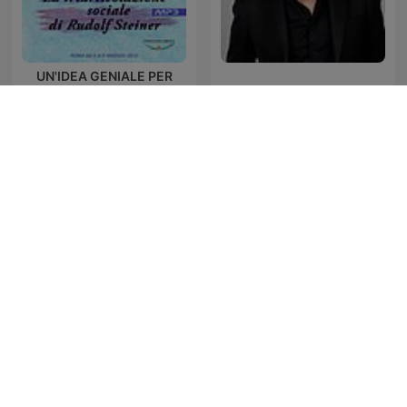
UN'IDEA GENIALE PER
L'ECONOMIA, LA
Dante Gebel Live
POLITICA, LA CULTURA -
La triarticolazione sociale
di Rudolf Steiner
Al-Quran Al-kareem
법륜스님의 즉문즉설