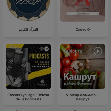
القرآن الكريم
Слоvо О
Tassos Lycurgo | Defesa
р. Меир Фомичев —
da Fé PodCasts
Кашрут