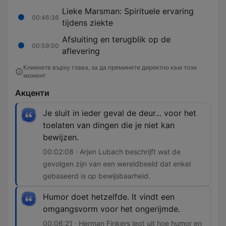
Lieke Marsman: Spirituele ervaring
00:46:36
tijdens ziekte
Afsluiting en terugblik op de
00:59:00
aflevering
Кликнете върху глава, за да преминете директно към този
момент
Акценти
Je sluit in ieder geval de deur... voor het
toelaten van dingen die je niet kan
bewijzen.
00:02:08 · Arjen Lubach beschrijft wat de
gevolgen zijn van een wereldbeeld dat enkel
gebaseerd is op bewijsbaarheid.
Humor doet hetzelfde. It vindt een
omgangsvorm voor het ongerijmde.
00:06:21 · Herman Finkers legt uit hoe humor en