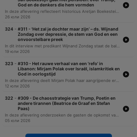
God en de denkers die hem vormden
In deze aflevering reflecteert historicus Aretjan Boekestein op zijn pensioen, zijn carrière als docent en de impact van de podcast op zijn leven. Hij deelt persoonlijke herinneringen aan zijn beginjaren bij het NRC Handelsblad, de invloed van zijn vader en zijn intellectuele vorming in een liberaal-christelijk milieu. Het gesprek verschuift naar diepere politieke en filosofische thema's, waaronder de spanning tussen nationale identiteit en Europese integratie, de theorieën van Reinhold Niebuhr over macht en moreel realisme, en de geopolitieke complexiteit van de moderne wereld. De aflevering sluit af met een reflectie op de kracht van klassieke muziek en de waarde van bescheidenheid.
26 юли 2026
-
324
#311 - 'Het zal je dochter maar zijn’ – ds. Wijnand
Zondag over depressie, de stem van God en een
onvoorstelbare preek
In dit interview met predikant Wijnand Zondag staat de balans tussen levensernst en goddelijke bevrijding centraal. Het gesprek verkent zijn persoonlijke reis van hoogleraar naar predikant, waarbij hij reflecteert op zijn roeping, de veranderende relatie van de gereformeerde kerk met de media en de strijd tegen vooroordelen over een beklemmende geloofswereld. De diepte van het gesprek wordt bereikt wanneer Zondag spreekt over persoonlijke crises, waaronder zijn strijd met depressie en het tragische verlies van zijn dochter door een verkeersongeluk. Hij deelt hoe hij in deze periodes van rouw en Godverlorenheid troost vond en de noodzaak van openheid over verdriet bespreekt.
19 юли 2026
-
323
#310 - Het rauwe verhaal van een 'refo' in
Libanon: Mirjam Polak over Israël, islamkritiek en
God in oorlogstijd
In deze aflevering deelt Mirjam Polak haar aangrijpende ervaringen met de cultuurschok en de trauma's die zij ervoer na haar terugkeer uit Libanon naar Nederland. Ze bespreekt de extreme contrasten tussen de chaos en economische instabiliteit in Libanon — getekend door de havenexplosie van Beirut — en de georganiseerde, maar voor haar soms spiritueel lege, Nederlandse samenleving. Het gesprek verdiept zich in Mirjam's persoonlijke transitie, van haar religieuze opvoeding in Zeeland tot haar werk als counselor en het oprichten van de 'The Light of Dawn Foundation'. Daarnaast reflecteert ze op complexe thema's zoals politieke polarisatie, de rol van Hezbollah en haar visie op het Israëlisch-Palestijnse conflict, waarbij ze waarschuwt voor een theologische blinde vlek binnen Nederlandse christelijke kringen.
12 юли 2026
-
322
#309 - De chaosstrategie van Trump, Poetin en
andere tirannen (Beatrice de Graaf en Stefan
Paas)
In deze aflevering onderzoeken de gasten de opkomst van sterke mannen en de definitie van tirannie, met een focus op de politieke strategieën van Poetin. De discussie belicht hoe autoritaire leiders de 'chaosparadox' gebruiken om zichzelf als noodzakelijke verlossers te presenteren door middel van het creëren en vervolgens bezweren van crises. Daarnaast wordt de historische en religieuze basis van verzet tegen machtsmisbruik besproken, van de protestantse traditie tot de Amerikaanse 'checks and balances'. De spreker waarschuwt voor de erosie van democratische instituties door machtsconcentratie en pleit voor een terugkeer naar constructief wantrouwen en morele deugden om de rechtsstaat te beschermen.
05 юли 2026