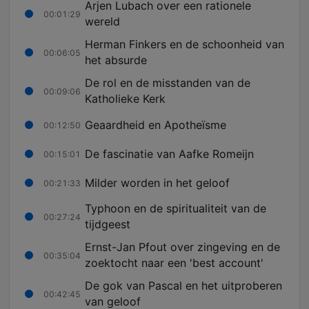
Arjen Lubach over een rationele
00:01:29
wereld
Herman Finkers en de schoonheid van
00:06:05
het absurde
De rol en de misstanden van de
00:09:06
Katholieke Kerk
Geaardheid en Apotheïsme
00:12:50
De fascinatie van Aafke Romeijn
00:15:01
Milder worden in het geloof
00:21:33
Typhoon en de spiritualiteit van de
00:27:24
tijdgeest
Ernst-Jan Pfout over zingeving en de
00:35:04
zoektocht naar een 'best account'
De gok van Pascal en het uitproberen
00:42:45
van geloof