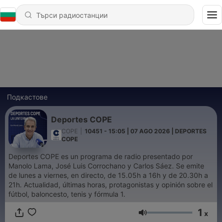
Подкастове
Deportes COPE
COPE
|
10451 - 15:05 | 07 AGO 2026 | DEPORTES
COPE
Deportes COPE es un programa de radio presentado por
Manolo Lama, José Luis Corrochano y Carlos Sáez. Se emite
de lunes a viernes, en directo, de 15.05h a 16h y de 20.30h a
21h. Actualidad, últimas horas, protagonistas y opinión sobre el
fútbol, baloncesto, tenis y fórmula 1.
1
x
Сила на звука