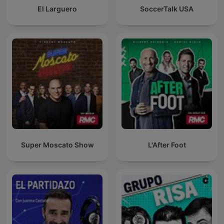
El Larguero
SoccerTalk USA
Super Moscato Show
L'After Foot