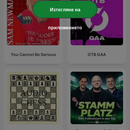
Изтегляне на
приложението
You Cannot Be Serious
OTB GAA