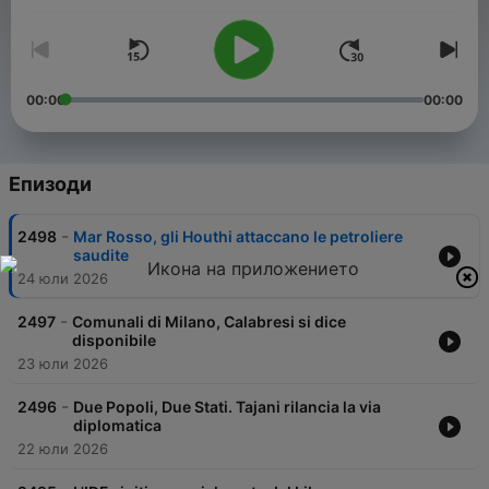
00:00
00:00
Епизоди
-
2498
Mar Rosso, gli Houthi attaccano le petroliere
saudite
24 юли 2026
-
2497
Comunali di Milano, Calabresi si dice
disponibile
23 юли 2026
-
2496
Due Popoli, Due Stati. Tajani rilancia la via
diplomatica
22 юли 2026