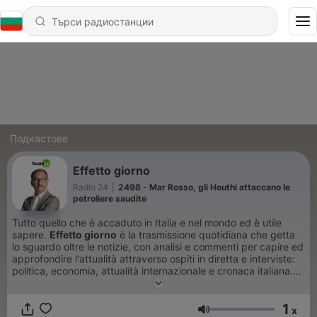
Подкастове
Effetto giorno
Radio 24
|
2498 - Mar Rosso, gli Houthi attaccano le
petroliere saudite
Tutto quello che è accaduto in Italia e nel mondo ed è utile
sapere.
Effetto giorno
è la trasmissione quotidiana che getta
lo sguardo oltre le notizie, con analisi e commenti per capire ed
approfondire l'attualità attraverso ospiti in diretta e interviste:
politica, economia, attualità internazionale e cronaca italiana.
Tutti i giorni ospita le anticipazioni del pomeriggio sportivo con
Carlo Genta.
1
x
Сила на звука