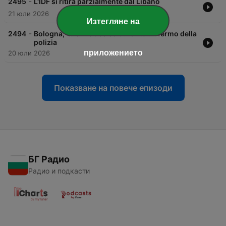
-
2495
L'IDF si ritira parzialmente dal Libano
21 юли 2026
Изтегляне на
-
2494
Bologna, 42enne ucciso durante un fermo della
polizia
приложението
20 юли 2026
Показване на повече епизоди
БГ Радио
Радио и подкасти