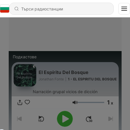
Подкастове
El Espíritu Del Bosque
Jonathan Fonte
|
1 - EL ESPIRITU DEL BOSQUE
Narración grupal vicios de dicción
1
x
Сила на звука