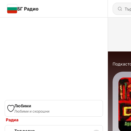
БГ Радио
Подкаст
Любими
Любими и скорошни
Радиа
Топ радиа