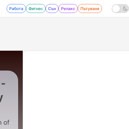
Работа
Фитнес
Сън
Релакс
Пътуване
 -
y
n of