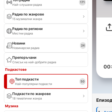
171
Най-слушани радиа
Радиа по жанрове
15 музикални жанра
Радиа по региони
Местни радиа
Новини
24
Новинарски радиа
Препоръчани
Списък на най-добрите радиа
00
Подкастове
Топ подкасти
50
Най-популярни подкасти
Подкасти по жанрове
18 тематични жанра
Епизо
Музика