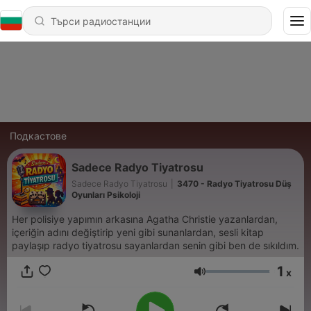
Подкастове
Sadece Radyo Tiyatrosu
Sadece Radyo Tiyatrosu
|
3470 - Radyo Tiyatrosu Düş
Oyunları Psikoloji
Her polisiye yapımın arkasına Agatha Christie yazanlardan,
içeriğin adını değiştirip yeni gibi sunanlardan, sesli kitap
paylaşıp radyo tiyatrosu sayanlardan senin gibi ben de sıkıldım.
1
x
Сила на звука