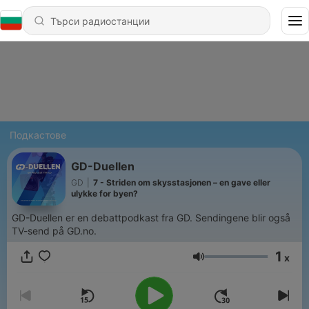
Подкастове
GD-Duellen
GD
|
7 - Striden om skysstasjonen – en gave eller
ulykke for byen?
GD-Duellen er en debattpodkast fra GD. Sendingene blir også
TV-send på GD.no.
1
x
Сила на звука