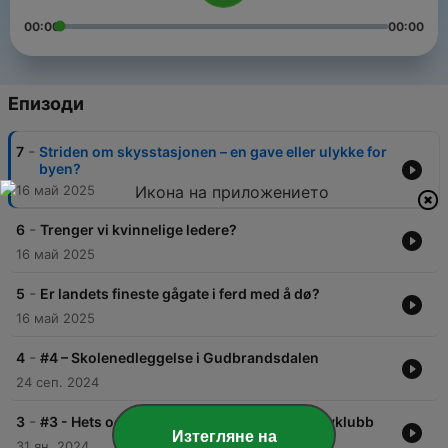
00:00
00:00
Епизоди
-
7
Striden om skysstasjonen – en gave eller ulykke for
byen?
16 май 2025
-
6
Trenger vi kvinnelige ledere?
16 май 2025
-
5
Er landets fineste gågate i ferd med å dø?
16 май 2025
-
4
#4 – Skolenedleggelse i Gudbrandsdalen
24 сеп. 2024
-
3
#3 - Hets og sjikane i Lillehammer ishockeyklubb
Изтегляне на
31 ян. 2024