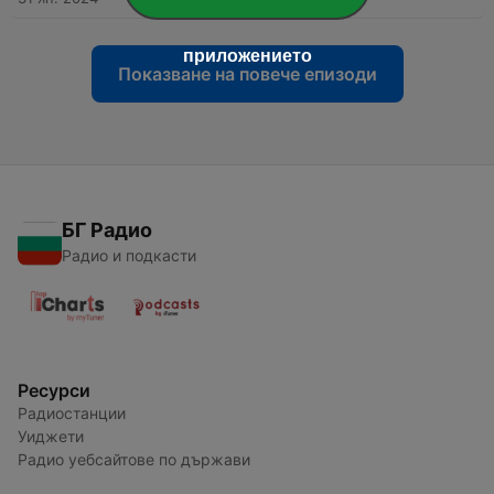
приложението
Показване на повече епизоди
БГ Радио
Радио и подкасти
Ресурси
Радиостанции
Уиджети
Радио уебсайтове по държави