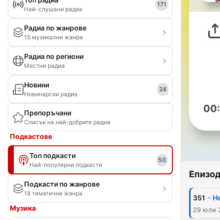
171
Най-слушани радиа
Радиа по жанрове
15 музикални жанра
Радиа по региони
Местни радиа
Новини
24
Новинарски радиа
00
Препоръчани
Списък на най-добрите радиа
Подкастове
Топ подкасти
50
Най-популярни подкасти
Епизо
Подкасти по жанрове
18 тематични жанра
-
351
He
Музика
29 юли 