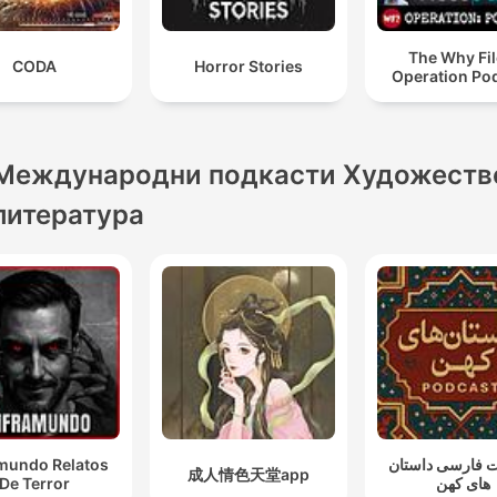
The Why Fil
CODA
Horror Stories
Operation Po
Международни подкасти Художеств
литература
amundo Relatos
 فارسی داستان
成人情色天堂app
De Terror
های کهن