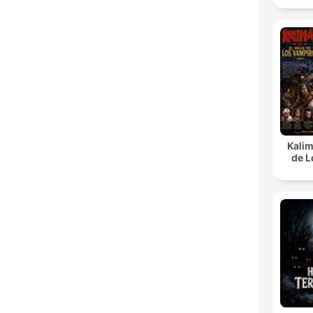
Kalim
de L