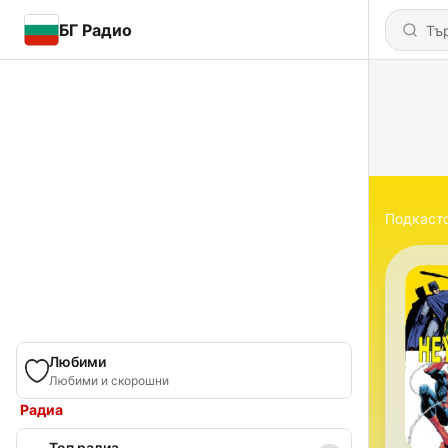
БГ Радио
Подкаст
Любими
Любими и скорошни
Радиа
Топ радиа