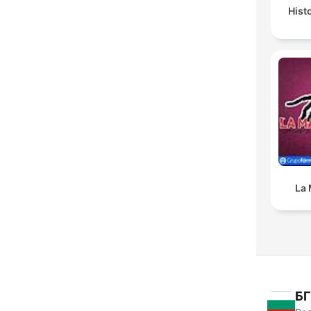
Hist
La 
БГ