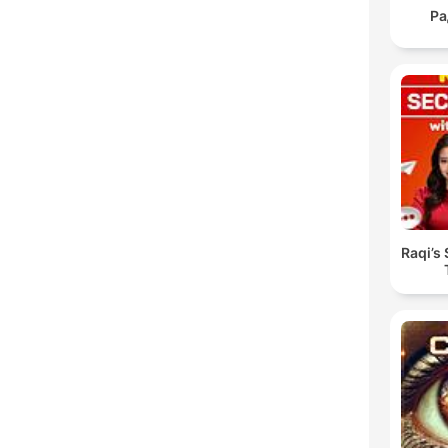
Ра
Raqi’s 