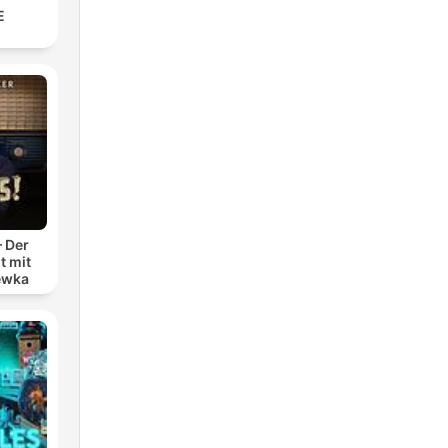
E
– Der
t mit
ewka