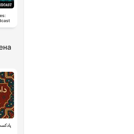
es:
dcast
ена
پادکست