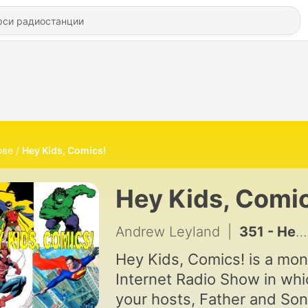
ове
Hey Kids, Comics!
Hey Kids, Comi
Andrew Leyland
|
351 - Hey Kids, Comics! 39 - The Supergirl Saga
Hey Kids, Comics! is a mon
Internet Radio Show in whi
your hosts, Father and Son