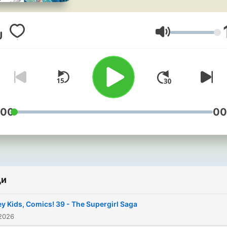
Andrew & Micheal Leyland,
look at stories from all era'
companies and genres.
Сила на звука
Looking at all comics with l
affection and with just a do
of irreverence.
:00
00
ди
y Kids, Comics! 39 - The Supergirl Saga
2026