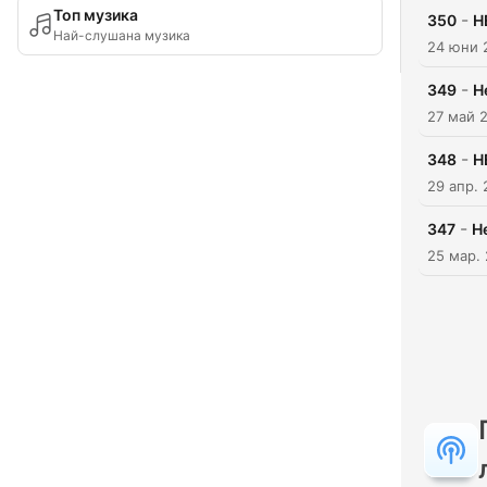
Топ музика
-
350
H
Най-слушана музика
24 юни 
-
349
H
27 май 
-
348
H
29 апр.
-
347
He
25 мар.