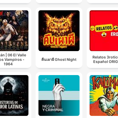
án | 06 El Valle
Relatos 3roti
os Vampiros -
คืนเผาผี Ghost Night
Español ORI
1964