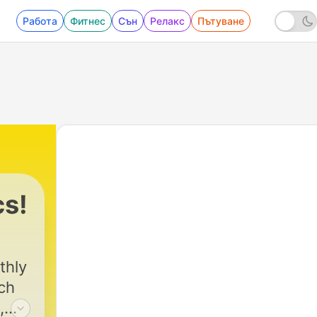
Работа
Фитнес
Сън
Релакс
Пътуване
cs!
thly
ch
,