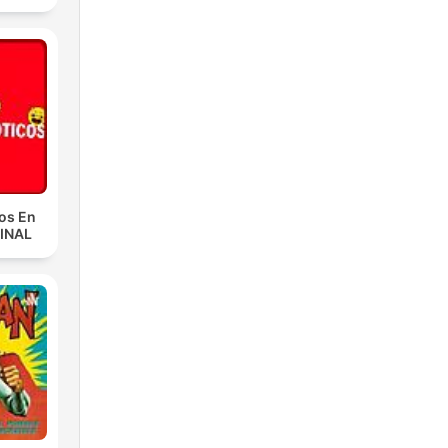
cos En
GINAL