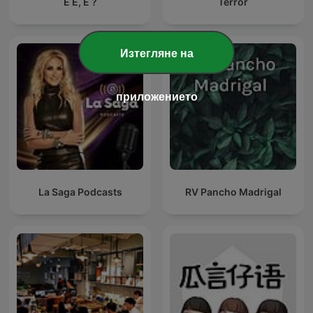
E É, É ?
Terror
Изтегляне на
приложението
La Saga Podcasts
RV Pancho Madrigal