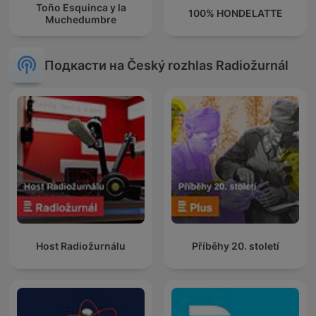
Toño Esquinca y la
100% HONDELATTE
Muchedumbre
Подкасти на Český rozhlas Radiožurnál
Host Radiožurnálu
Příběhy 20. století