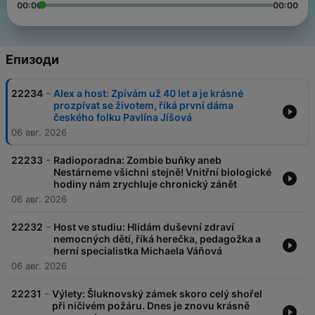
00:00
00:00
Епизоди
-
22234
Alex a host: Zpívám už 40 let a je krásné
prozpívat se životem, říká první dáma
českého folku Pavlína Jíšová
06 авг. 2026
-
22233
Radioporadna: Zombie buňky aneb
Nestárneme všichni stejně! Vnitřní biologické
hodiny nám zrychluje chronický zánět
06 авг. 2026
-
22232
Host ve studiu: Hlídám duševní zdraví
nemocných dětí, říká herečka, pedagožka a
herní specialistka Michaela Váňová
06 авг. 2026
-
22231
Výlety: Šluknovský zámek skoro celý shořel
při ničivém požáru. Dnes je znovu krásně