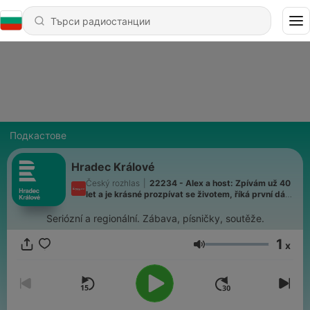
Подкастове
Hradec Králové
Český rozhlas
|
22234 - Alex a host: Zpívám už 40
let a je krásné prozpívat se životem, říká první dáma
českého folku Pavlína Jíšová
Seriózní a regionální. Zábava, písničky, soutěže.
1
x
Сила на звука