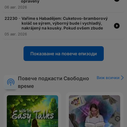
opravený
06 авг. 2026
-
22230
Vaříme s Habadějem: Cuketovo-bramborový
koláč se sýrem, výborný bude i vychladlý,
nakrájený na kousky. Pokud ovšem zbude
05 авг. 2026
Показване на повече епизоди
Виж всички
Повече подкасти Свободно
време