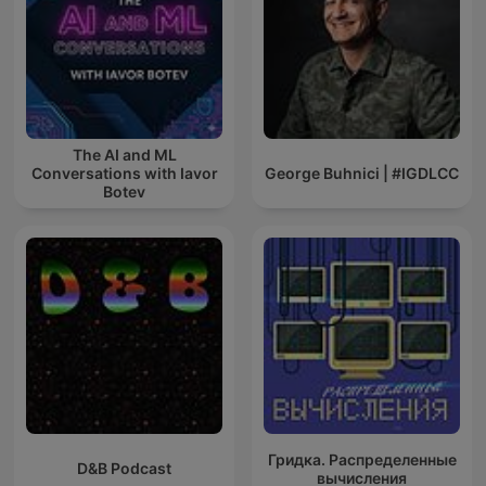
The AI and ML
Conversations with Iavor
George Buhnici | #IGDLCC
Botev
Гридка. Распределенные
D&B Podcast
вычисления