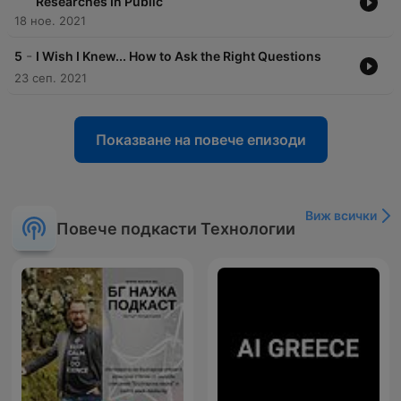
Researches In Public
18 ное. 2021
-
5
I Wish I Knew... How to Ask the Right Questions
23 сеп. 2021
Показване на повече епизоди
Виж всички
Повече подкасти Технологии