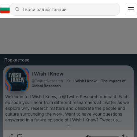
Подкастове
I Wish I Knew
@TwitterResearch
|
9 - I Wish I Knew... The Impact of
Global Research
Welcome to I Wish I Knew, a @TwitterResearch podcast. Each
episode you'll hear from different researchers at Twitter as we
explore why research matters and celebrate the people and
culture surrounding the work. Want to have your questions
answered in a future episode of I Wish I Knew? Tweet us
@TwitterResearch.
1