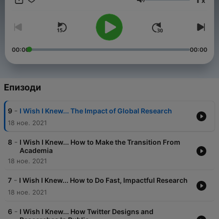
x
Сила на звука
00:00
00:00
Епизоди
-
9
I Wish I Knew... The Impact of Global Research
18 ное. 2021
-
8
I Wish I Knew... How to Make the Transition From
Academia
18 ное. 2021
-
7
I Wish I Knew... How to Do Fast, Impactful Research
18 ное. 2021
-
6
I Wish I Knew... How Twitter Designs and