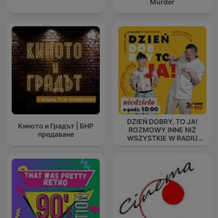
Murder
DZIEŃ DOBRY, TO JA!
Киното и Градът | БНР
ROZMOWY INNE NIŻ
предаване
WSZYSTKIE W RADIU
KIELCE