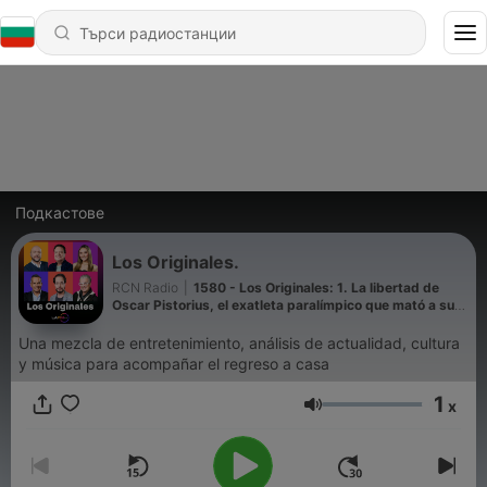
Подкастове
Los Originales.
RCN Radio
|
1580 - Los Originales: 1. La libertad de
Oscar Pistorius, el exatleta paralímpico que mató a su
novia. 2.Mujer gana la lotería en Italia, pero había tirado
el billete a la basura.
Una mezcla de entretenimiento, análisis de actualidad, cultura
y música para acompañar el regreso a casa
1
x
Сила на звука