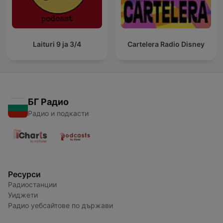
Laituri 9 ja 3/4
Cartelera Radio Disney
БГ Радио
Радио и подкасти
Ресурси
Радиостанции
Уиджети
Радио уебсайтове по държави