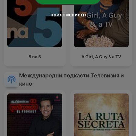
приложението
5 na 5
A Girl, A Guy & a TV
Международни подкасти Телевизия и
кино