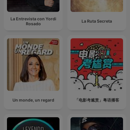
La Entrevista con Yordi
La Ruta Secreta
Rosado
Un monde, un regard
「电影考尴赏」粤语播客