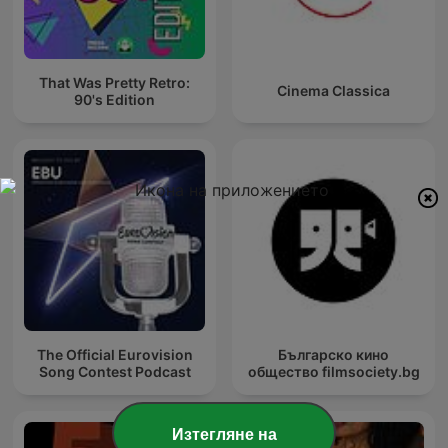
That Was Pretty Retro:
Cinema Classica
90's Edition
The Official Eurovision
Българско кино
Song Contest Podcast
общество filmsociety.bg
Изтегляне на