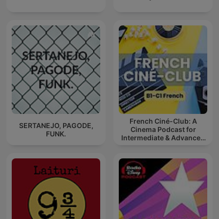
French Ciné-Club: A
SERTANEJO, PAGODE,
Cinema Podcast for
FUNK.
Intermediate & Advanced
French Learners