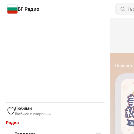
БГ Радио
Подкаст
Любими
Любими и скорошни
Радиа
Топ радиа