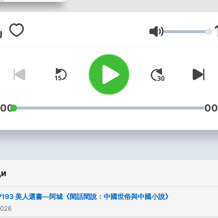
週日，晚上 9：00，記得鎖
們節目喔！
Сила на звука
你問美人的私房話裡有什麼
不管你是想要學會如何掌握
的命運，
還是想要擁有幸福美滿的生
:00
00
又或是想要知道美人每天都
些什麼、關心什麼？
上知天文，下知地理，各式
的內容，你絕對想不到！
快來跟美人一起聊聊私房話
ди
合作邀約請洽：
P193 美人選書—阿城《閑話閑說：中國世俗與中國小說》
Belleyu0508@gmail.com
2026