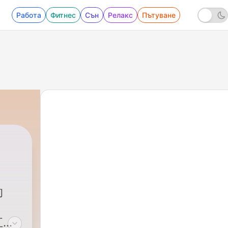
Работа
Фитнес
Сън
Релакс
Пътуване
的
五、