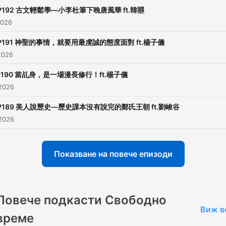
FB粉絲專頁：于美人
P192 古文輕鬆學—小李杜筆下晚唐風華 ft.韓曌
IG：yumeiren2024
2026
P191 神聖的事情，就要用最虔誠的態度面對 ft.楊子儀
喜歡我們節目，就給我們一
2026
持吧！
P190 當乩身，是一場漫長修行！ft.楊子儀
打賞連結：
2026
https://open.firstory.me/
P189 美人說歷史—歷史課本沒有說完的鄭氏王朝 ft.劉峻谷
Powered by
Firstory Hosti
2026
Показване на повече епизоди
Повече подкасти Свободно
Виж в
време