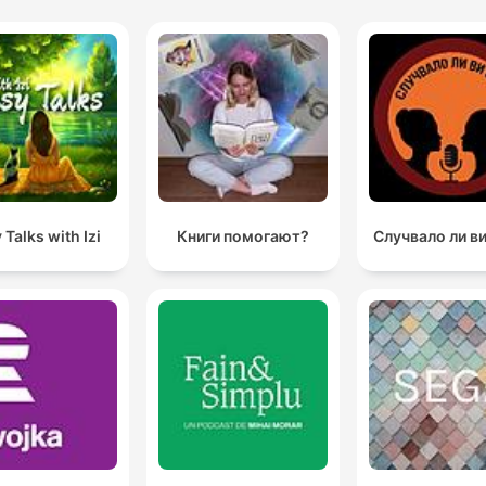
 Talks with Izi
Книги помогают?
Случвало ли ви 