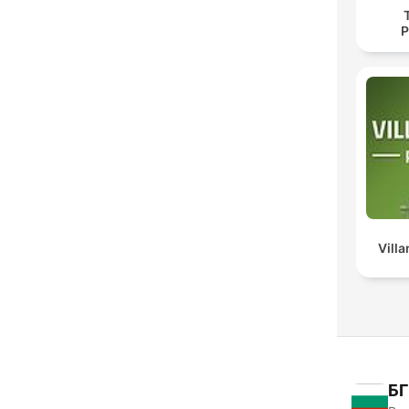
P
Vill
БГ