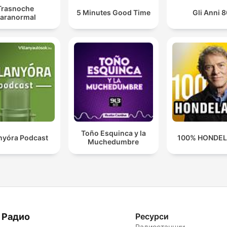
Trasnoche
5 Minutes Good Time
Gli Anni 8
aranormal
Toño Esquinca y la
anyóra Podcast
100% HONDE
Muchedumbre
 Радио
Ресурси
Радиостанции