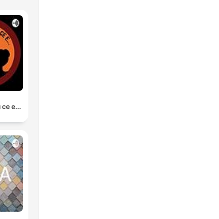
се е...