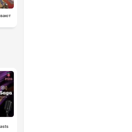
ывают
asts