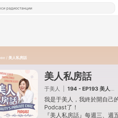
ове
美人私房話
美人私房話
于美人
|
194 - EP193 美人選書—阿城《閑話閑說：中國世俗與中國小說》
我是于美人，我終於開自己
Podcast了！
『美人私房話』每週三、週