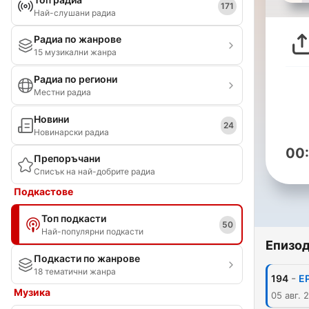
171
Най-слушани радиа
Радиа по жанрове
15 музикални жанра
Радиа по региони
Местни радиа
Новини
24
Новинарски радиа
00
Препоръчани
Списък на най-добрите радиа
Подкастове
Топ подкасти
50
Най-популярни подкасти
Епизо
Подкасти по жанрове
18 тематични жанра
-
194
E
Музика
05 авг. 