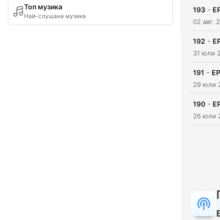
Топ музика
-
193
E
Най-слушана музика
02 авг. 
-
192
E
31 юли 
-
191
E
29 юли 
-
190
E
26 юли 