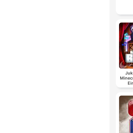
Juk
Minecr
Ei