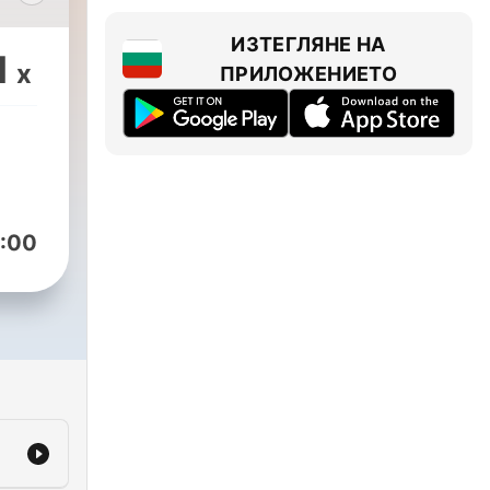
定我
ИЗТЕГЛЯНЕ НА
1
x
ПРИЛОЖЕНИЕТО
？
自己
活！
:00
在做
各樣
吧～