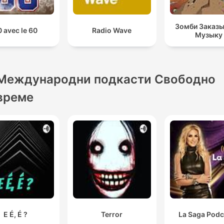
Зомби Заказ
 avec le 60
Radio Wave
Музыку
Международни подкасти Свободно
време
E É, É ?
Terror
La Saga Podc