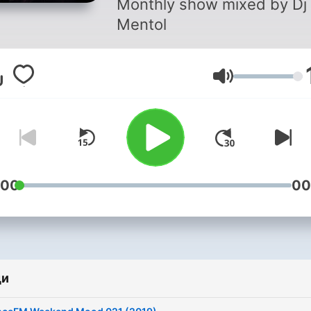
Monthly show mixed by Dj
Mentol
Сила на звука
:00
00
ди