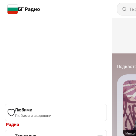
БГ Радио
Подкаст
Любими
Любими и скорошни
Радиа
Топ радиа