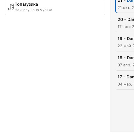
-
21
Da
Топ музика
21 окт. 
Най-слушана музика
-
20
Da
17 юни 
-
19
Da
22 май 
-
18
Da
07 апр. 
-
17
Dan
04 мар.