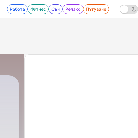
Работа
Фитнес
Сън
Релакс
Пътуване