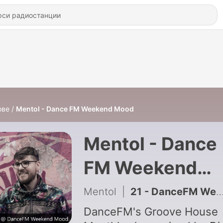
ове
Mentol - Dance FM Weekend Mood
Mentol - Dance
FM Weekend
Mood
Mentol
|
21 - DanceFM Weekend Mood 021 (2019)
DanceFM's Groove House