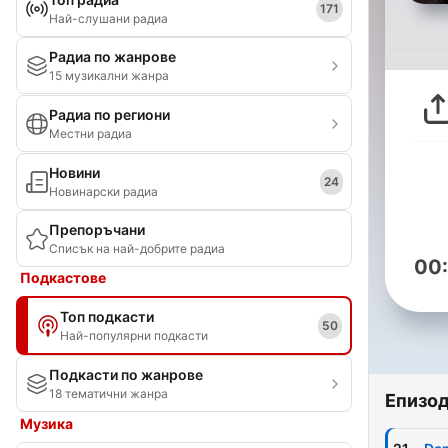
171
Най-слушани радиа
Радиа по жанрове
15 музикални жанра
Радиа по региони
Местни радиа
Новини
24
Новинарски радиа
Препоръчани
Списък на най-добрите радиа
00
Подкастове
Топ подкасти
50
Най-популярни подкасти
Подкасти по жанрове
18 тематични жанра
Епизо
Музика