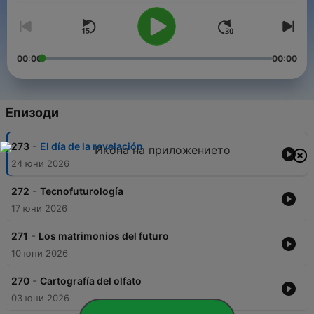
00:00
00:00
Епизоди
-
273
El día de la revelación
24 юни 2026
-
272
Tecnofuturología
17 юни 2026
-
271
Los matrimonios del futuro
10 юни 2026
-
270
Cartografía del olfato
03 юни 2026