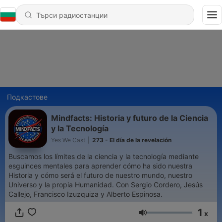
Подкастове
Mindfacts: Historia y futuro de la Ciencia
y la Tecnología
Yes We Cast
|
273 - El día de la revelación
Buscamos los límites de la ciencia y la tecnología mediante
esguinces mentales para aprender cómo ha sido nuestra
Historia y cómo será el futuro de nuestro mundo, nuestro
Universo y la propia Humanidad. Con Sergio Cordero, Jesús
Callejo, Francisco Izuzquiza y Alberto Espinosa.
1
x
Сила на звука