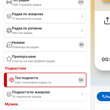
171
Най-слушани радиа
Радиа по жанрове
15 музикални жанра
Радиа по региони
Местни радиа
Новини
24
Новинарски радиа
Препоръчани
00
Списък на най-добрите радиа
Подкастове
Топ подкасти
50
Най-популярни подкасти
Подкасти по жанрове
Ре
18 тематични жанра
Музика