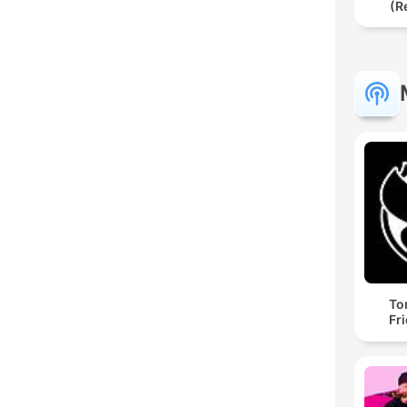
(R
To
Fr