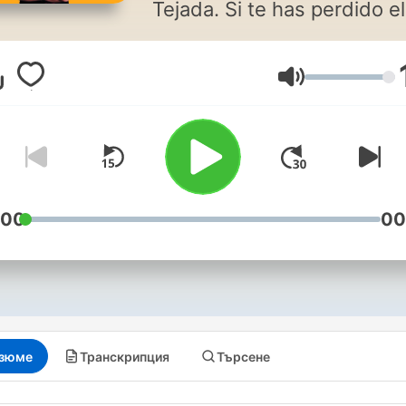
Tejada. Si te has perdido el
programa o quieres volver 
escucharlo, aquí lo tienes
Сила на звука
disponible.
:00
00
зюме
Транскрипция
Търсене