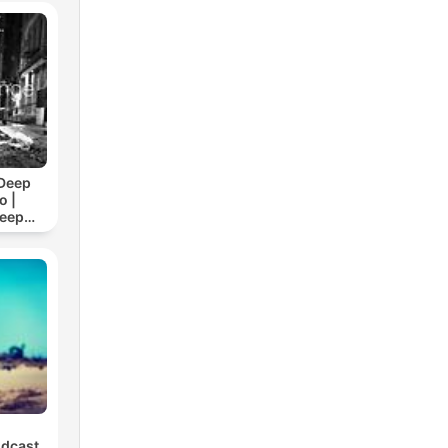
Deep
o |
Deep
/7
odcast