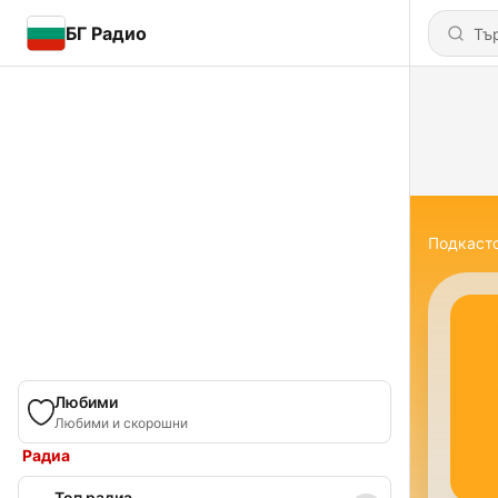
БГ Радио
Подкаст
Любими
Любими и скорошни
Радиа
Топ радиа