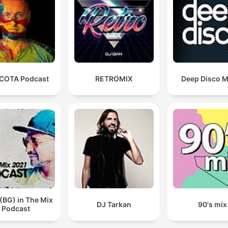
nos pone a punta de pelos.
00:14:42 · Comentario sobre el efecto emocional de la canció
clásica de los 80.
hablando de Spaghetti vamos a dedicar unos minutos
no nos podemos ir de vacaciones sin dedicar unos
COTA Podcast
RETROMIX
Deep Disco M
minutos realmente a lo que han sido las canciones de
verano de los años 80
00:27:15 · Introducción a un bloque dedicado exclusivamente
temazos veraniegos de la década de los 80.
Incluso has conocido a tu... pareja actual, o quien es
ahora tu marido o tu esposa, con una de estas
canciones en la discoteca, después de las lentas
00:37:42 · Reflexión nostálgica sobre cómo la música de esa
(BG) in The Mix
época ha sido partícipe de momentos personales importantes
DJ Tarkan
90's mix
Podcast