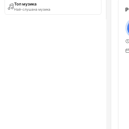
Топ музика
Р
Най-слушана музика