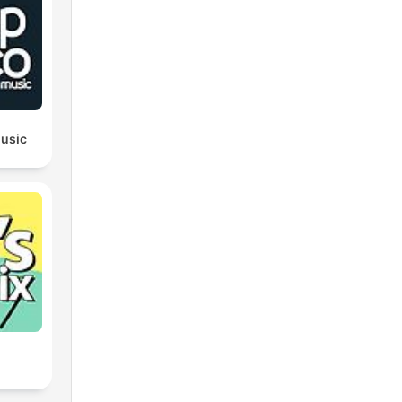
n
,
usic
 a
.