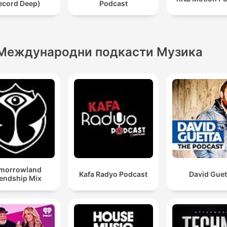
ecord Deep)
Podcast
Международни подкасти Музика
morrowland
Kafa Radyo Podcast
David Guet
iendship Mix