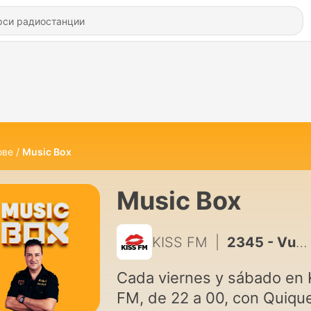
ове
Music Box
Music Box
KISS FM
|
2345 - Vuelve a escuchar MUSICBOX (18/07/2026) PARTE 1
Cada viernes y sábado en 
FM, de 22 a 00, con Quiqu