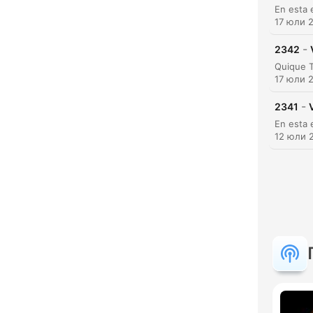
17 юли 
Акц
-
2342
17 юли 
-
2341
12 юли 