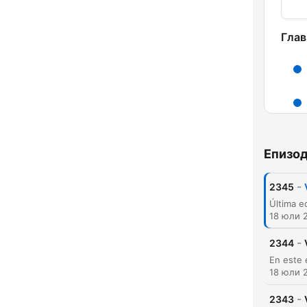
Глав
Епизо
-
2345
18 юли 
-
2344
18 юли 
-
2343