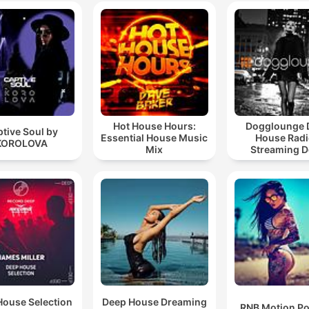
Hot House Hours:
Dogglounge 
tive Soul by
Essential House Music
House Radi
KOROLOVA
Mix
Streaming 
House 24
House Selection
Deep House Dreaming
RNB Motion P