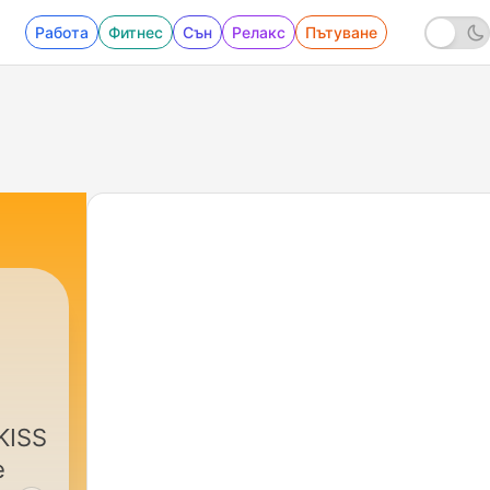
Работа
Фитнес
Сън
Релакс
Пътуване
KISS
e