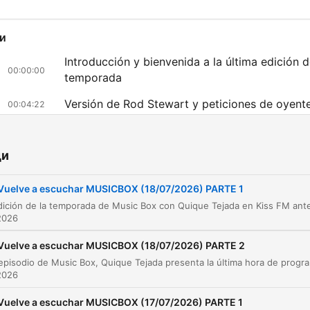
и
Introducción y bienvenida a la última edición d
00:00:00
temporada
Versión de Rod Stewart y peticiones de oyent
00:04:22
Especial 30 aniversario del Ibiza Mix
00:05:19
ди
Peticiones de clásicos y Ring My Bell
00:14:42
Vuelve a escuchar MUSICBOX (18/07/2026) PARTE 1
Bloque de éxitos disco: Boney M y Gloria Gay
00:19:23
2026
Clásicos de ABBA y peticiones de WhatsApp
00:23:48
Vuelve a escuchar MUSICBOX (18/07/2026) PARTE 2
Especial canciones de verano de los años 80
00:27:15
En este episodio de Music Box, Quique Tejada presenta la última hora d
2026
Recuerdos de discoteca y peticiones especial
00:37:42
Vuelve a escuchar MUSICBOX (17/07/2026) PARTE 1
Himnos de verano y cierre del programa
00:44:08