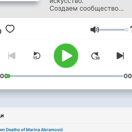
искусство.
Создаем сообщество
единомышленников:
разбираемся,
вдохновляемся,
Сила на звука
преодолеваем барьеры.
Фотовстречи в Стокгольм
Instagram →
https://www.instagram.co
:00
00
ди
en Deaths of Marina Abramović