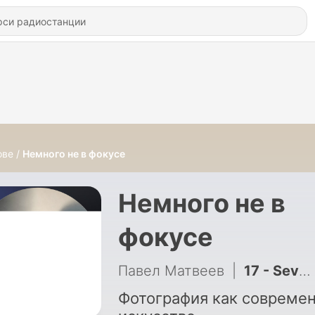
ове
Немного не в фокусе
Немного не в
фокусе
Павел Матвеев
|
17 - Seven Deaths of Marina Abramović
Фотография как совреме