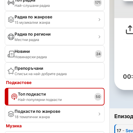
171
Най-слушани радиа
Радиа по жанрове
15 музикални жанра
Радиа по региони
Местни радиа
Новини
24
Новинарски радиа
Препоръчани
Списък на най-добрите радиа
00
Подкастове
Топ подкасти
50
Най-популярни подкасти
Подкасти по жанрове
Епизо
18 тематични жанра
Музика
-
17
Sev