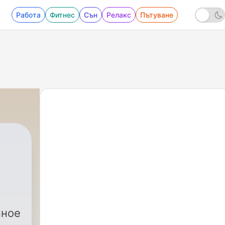
Работа
Фитнес
Сън
Релакс
Пътуване
нное