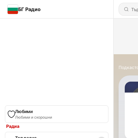
БГ Радио
Подкаст
Любими
Любими и скорошни
Радиа
Топ радиа