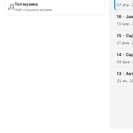
Топ музика
07 апр. 
Най-слушана музика
-
16
Jaa
13 мар.
-
15
Сад
21 фев. 
-
14
Сад
09 фев.
-
13
Авт
25 ян. 2