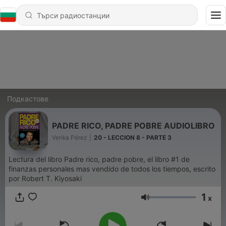
Подкастове
PADRE RICO, PADRE POBRE AUDIOLIBRO
Verika Pérez
|
20 - LECCION 8 - PARTE 3
Lectura del libro Padre rico, padre pobre, el libro #1 de
finanzas personales mas vendido de todos los tiempos, escrito
por Robert T. Kiyosaki
1
x
Сила на звука