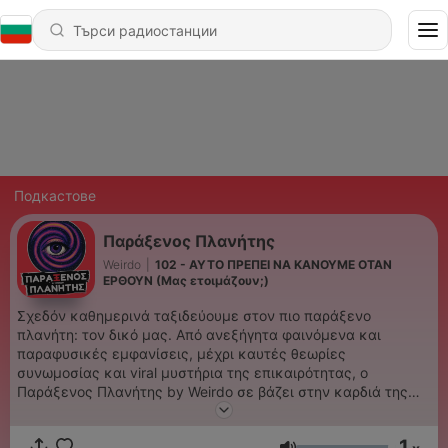
Подкастове
Παράξενος Πλανήτης
Weirdo
|
102 - ΑΥΤΟ ΠΡΕΠΕΙ ΝΑ ΚΑΝΟΥΜΕ ΟΤΑΝ
ΕΡΘΟΥΝ (Μας ετοιμάζουν;)
Σχεδόν καθημερινά ταξιδεύουμε στον πιο παράξενο
πλανήτη: τον δικό μας. Από ανεξήγητα φαινόμενα και
παραφυσικές εμφανίσεις, μέχρι καυτές θεωρίες
συνωμοσίας και viral μυστήρια της επικαιρότητας, ο
Παράξενος Πλανήτης by Weirdo σε βάζει στην καρδιά της
έρευνας του αγνώστου . Καθημερινά (σχεδόν) επεισόδια με
ανεξηγητες ιστορίες του παρελθόντος και της
1