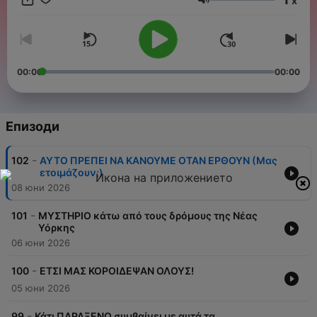
x
επικαιρότητας. Εδώ τίποτα δεν είναι “απλά σύμπτωση”.
Сила на звука
Ακολούθησε το podcast και μπες στις μυστηριώδεις ιστορίες
του "Παράξενου Πλανήτη"
00:00
00:00
Епизоди
-
102
ΑΥΤΟ ΠΡΕΠΕΙ ΝΑ ΚΑΝΟΥΜΕ ΟΤΑΝ ΕΡΘΟΥΝ (Μας
ετοιμάζουν;)
08 юни 2026
-
101
ΜΥΣΤΗΡΙΟ κάτω από τους δρόμους της Νέας
Υόρκης
06 юни 2026
-
100
ΕΤΣΙ ΜΑΣ ΚΟΡΟΙΔΕΨΑΝ ΟΛΟΥΣ!
05 юни 2026
-
99
Κάτι ΠΑΡΑΞΕΝΟ συμβαίνει με αυτά τα