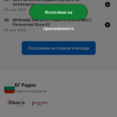
αντικείμενα..
05 юни 2026
Изтегляне на
-
98
ΒΡΗΚΑΜΕ ΕΝΑ ΣΠΙΤΙ ΓΕΜΑΤΟ ΠΕΝΤΑΛΦΕΣ |
Paranormal Show #2
приложението
05 юни 2026
Показване на повече епизоди
БГ Радио
Радио и подкасти