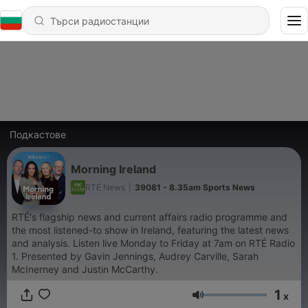
Подкастове
Morning Ireland
RTÉ News
|
39081 - 8.35am Sports News
RTÉ's flagship news and current affairs radio programme and
the most listened-to show in Ireland, featuring the latest news
and analysis. Listen live Monday to Friday at 7am on RTÉ Radio
1.
Presented by Gavin Jennings, Audrey Carville, Sarah
McInerney and Justin McCarthy.
1
x
Сила на звука