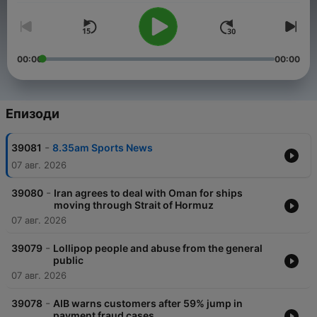
00:00
00:00
Епизоди
-
39081
8.35am Sports News
07 авг. 2026
-
39080
Iran agrees to deal with Oman for ships
moving through Strait of Hormuz
07 авг. 2026
-
39079
Lollipop people and abuse from the general
public
07 авг. 2026
-
39078
AIB warns customers after 59% jump in
payment fraud cases