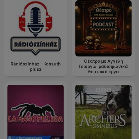
Θέατρο με Αγγελή
Rádiószínház - Kossuth
Γεωργία, ραδιοφωνικά
plusz
θεατρικά έργα