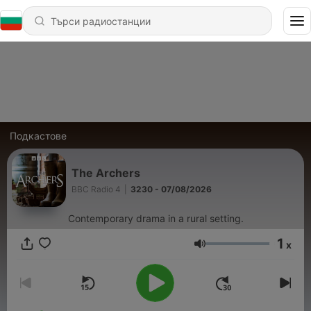
Подкастове
The Archers
BBC Radio 4
|
3230 - 07/08/2026
Contemporary drama in a rural setting.
1
x
Сила на звука