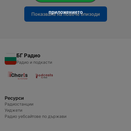
приложението
Показване на повече епизоди
БГ Радио
Радио и подкасти
Ресурси
Радиостанции
Уиджети
Радио уебсайтове по държави