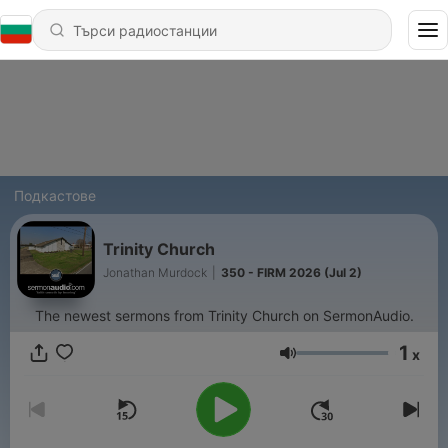
Подкастове
Trinity Church
Jonathan Murdock
|
350 - FIRM 2026 (Jul 2)
The newest sermons from Trinity Church on SermonAudio.
1
x
Сила на звука