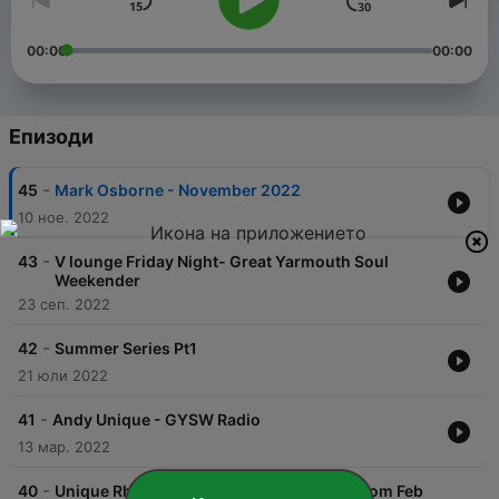
00:00
00:00
Епизоди
-
45
Mark Osborne - November 2022
10 ное. 2022
-
43
V lounge Friday Night- Great Yarmouth Soul
Weekender
23 сеп. 2022
-
42
Summer Series Pt1
21 юли 2022
-
41
Andy Unique - GYSW Radio
13 мар. 2022
-
40
Unique Rhythm Live from the Horse & Groom Feb