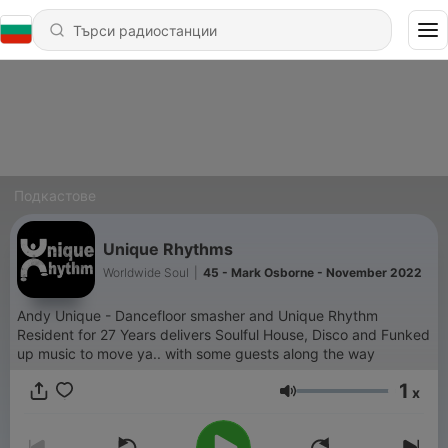
Подкастове
Unique Rhythms
Worldwide Soul
|
45 - Mark Osborne - November 2022
Andy Unique - Dancefloor smasher and Unique Rhythm
Resident for 27 Years delivers Soulful House, Disco and Funked
up music to move ya.. with some guests along the way
1
x
Сила на звука