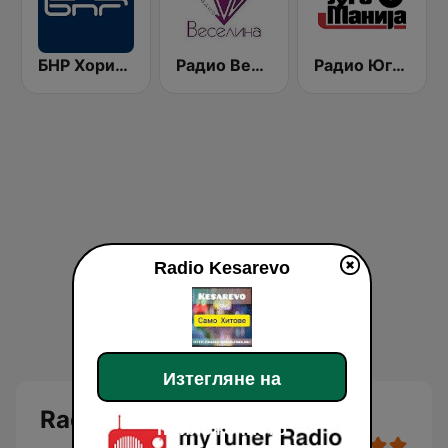
БНР Хоризонт (BNR Horizont)
Радио Веселина 99.1 FM
Радио Югомания (Radio Jugomanija)
Radio Kesarevo
Изтегляне на
Radio Kesarevo
приложението