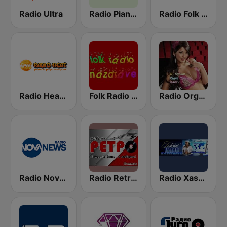
Radio Ultra
Radio Pianica / Радио Пияника
Radio Folk Bg
Radio Heat - Jega Жега 1
Folk Radio Nazdrave (Фолк радио Наздраве)
Radio Orgazam BG
Radio Nova News
Radio Retro - Samokov
Radio Xaschove (Хъшове)