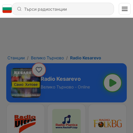
Станции
Велико Търново
Radio Kesarevo
Radio Kesarevo
Велико Търново - Online