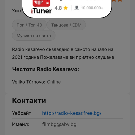
Хитовете са тук
Поп / Топ 40
Танцова / EDM
Музика по света
Radio kesarevo създадено в самото начало на
2021 година Пожелаваме ви приятно слушане
Честоти Radio Kesarevo:
Veliko Tŭrnovo:
Online
Контакти
Уебсайт
http://radio-kesar.free.bg/
Имейл:
filmbg@abv.bg