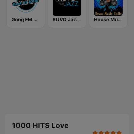
Gong FM Best of 2000
KUVO Jazz 89.3 FM
House Music Radio
1000 HITS Love