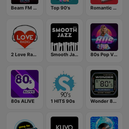
Beam FM - Adult Hits
Top 90's
Romantic Vibes
2 Love Radio
Smooth Jazz - Groov
80s Pop Vibes
80s ALIVE
1 HITS 90s
Wonder 80's