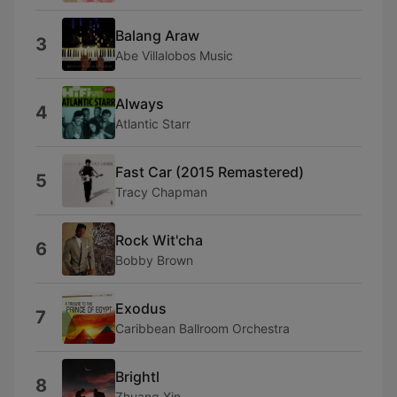
Balang Araw
3
Abe Villalobos Music
Always
4
Atlantic Starr
Fast Car (2015 Remastered)
5
Tracy Chapman
Rock Wit'cha
6
Bobby Brown
Exodus
7
Caribbean Ballroom Orchestra
Brightl
8
Zhuang Xin