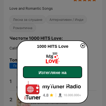
Love and Romantic Songs
Лесна за слушане
Алтернативен / Инди
Романтична
Честоти 1000 HITS Love:
1000 HITS Love
California:
Online
Топ песни
Последните 7 дни
Последните 30 дни
Изтегляне на
Para Mi Amor
1
приложението
10stack
Cubanitas
2
Los Últimos Románticos