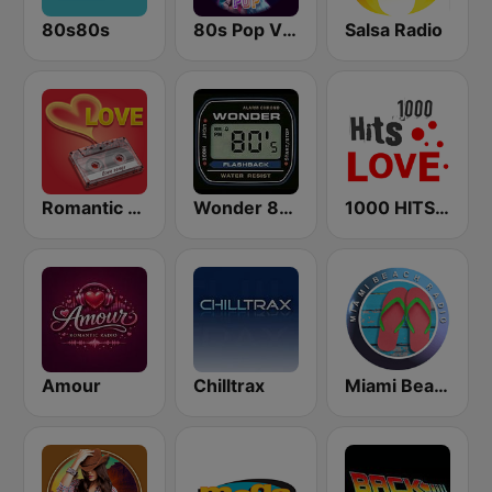
80s80s
80s Pop Vibes
Salsa Radio
Romantic Vibes
Wonder 80's
1000 HITS Love
Amour
Chilltrax
Miami Beach Radio