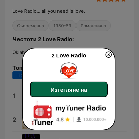
Love Radio... all you need is love.
Съвременна
1980-89
Романтична
Честоти 2 Love Radio:
Oklahoma City:
Online
2 Love Radio
Топ песни
Последните 7 дни
Последните 30 дни
Изтегляне на
Para Mi Amor
1
10stack
приложението
Cubanitas
2
Los Últimos Románticos