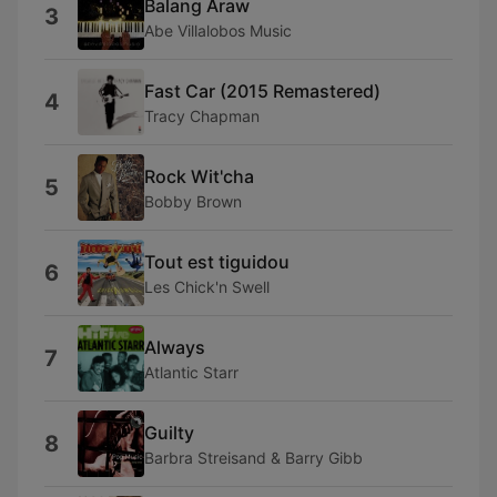
Balang Araw
3
Abe Villalobos Music
Fast Car (2015 Remastered)
4
Tracy Chapman
Rock Wit'cha
5
Bobby Brown
Tout est tiguidou
6
Les Chick'n Swell
Always
7
Atlantic Starr
Guilty
8
Barbra Streisand & Barry Gibb