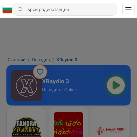
Станции
Пловдив
XRaydio 3
XRaydio 3
Пловдив - Online