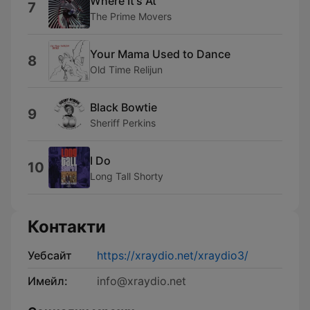
Where It's At
7
The Prime Movers
Your Mama Used to Dance
8
Old Time Relijun
Black Bowtie
9
Sheriff Perkins
I Do
10
Long Tall Shorty
Контакти
Уебсайт
https://xraydio.net/xraydio3/
Имейл:
info@xraydio.net