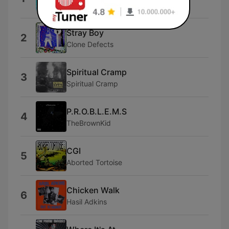
Your X Lover
Stray Boy
2
Clone Defects
Spiritual Cramp
3
Spiritual Cramp
P.R.O.B.L.E.M.S
4
TheBrownKid
CGI
5
Aborted Tortoise
Chicken Walk
6
Hasil Adkins