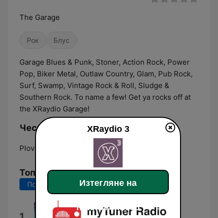
The Garage
Рок
Блус
Garage Blues & Punk, Stoner, Action Rock, Power
Pop, Biker Metal, Outlaw Country, Glam, Pub Rock,
Surf, Swamp, Vintage Rock & Roll, Sludge &
Southern Rock. To name a few! Get ya rocks off at
the XRaydio Garage!
Честоти XRaydio 3:
XRaydio 3
Plovdiv:
Online
Топ песни
Изтегляне на
Последните 7 дни
Последните 30 дни
приложението
Partner in Crime
1