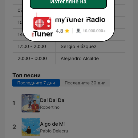
Изтегляне на
07:00 - 10:00
Sara Delgado
приложението
10:00 - 14:00
Almudena Navarro
14:00 - 17:00
Dani Vara
17:00 - 20:00
Sergio Blázquez
20:00 - 00:00
Alejandro Alcalde
Топ песни
Последните 7 дни
Последните 30 дни
Dai Dai Dai
1
Robertino
Algo de Mí
2
Pablo Delacru