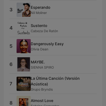
Esperando
3
Nil Moliner
Sustento
4
Cabeza De Ratón
Dangerously Easy
5
Olivia Dean
MAYBE.
6
SIENNA SPIRO
La Última Canción (Versión
7
Acústica)
Grupo Bryndis
Almost Love
8
Sabrina Carpenter