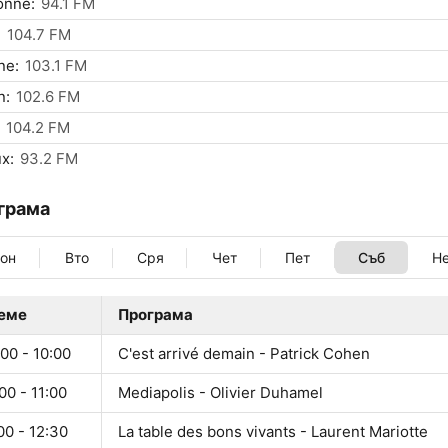
onne:
94.1 FM
:
104.7 FM
ne:
103.1 FM
n:
102.6 FM
104.2 FM
x:
93.2 FM
грама
он
Вто
Сря
Чет
Пет
Съб
Н
еме
Програма
00 - 10:00
C'est arrivé demain - Patrick Cohen
00 - 11:00
Mediapolis - Olivier Duhamel
00 - 12:30
La table des bons vivants - Laurent Mariotte