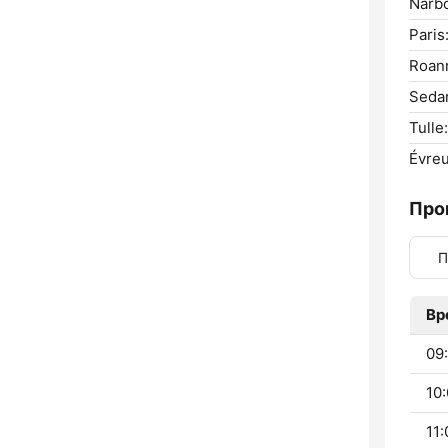
Narb
Paris
Roan
Seda
Tulle:
Évreu
Про
П
Вр
09:
10:
11: