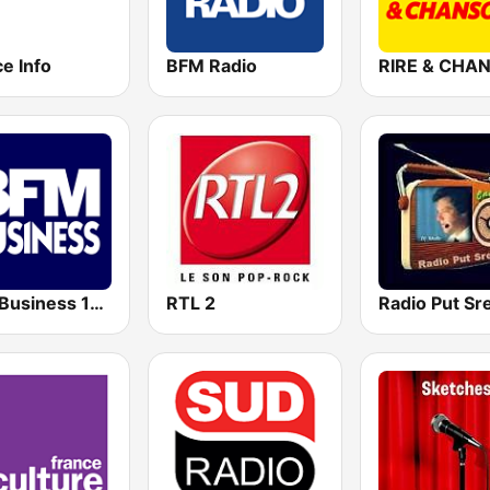
e Info
BFM Radio
BFM Business 100.8 FM
RTL 2
Radio Put Sr