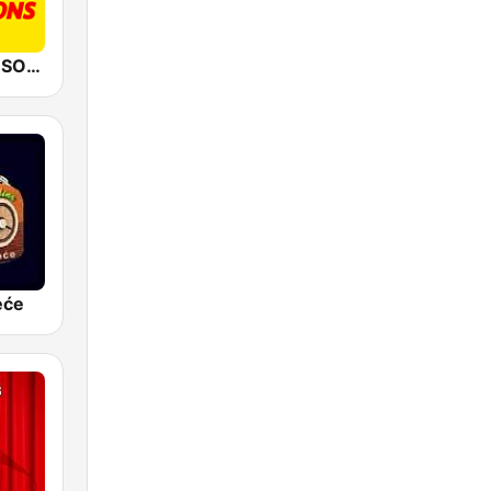
RIRE & CHANSONS
eće