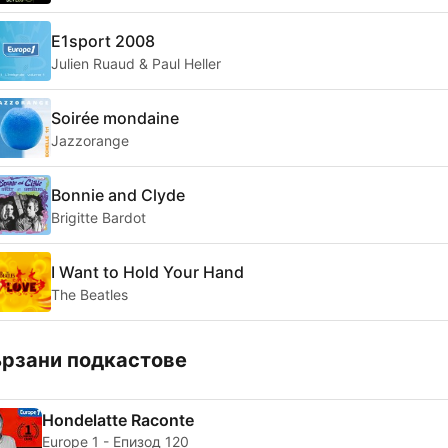
E1sport 2008
Julien Ruaud & Paul Heller
Soirée mondaine
Jazzorange
Bonnie and Clyde
Brigitte Bardot
I Want to Hold Your Hand
The Beatles
рзани подкастове
Hondelatte Raconte
Europe 1 - Епизод 120