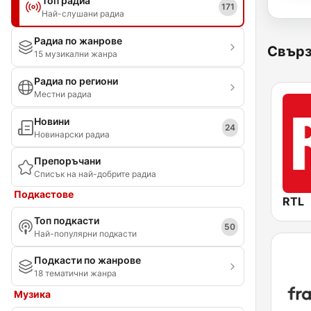
Топ радиа
171
Най-слушани радиа
Радиа по жанрове
Свърз
15 музикални жанра
Радиа по региони
Местни радиа
Новини
24
Новинарски радиа
Препоръчани
Списък на най-добрите радиа
Подкастове
RTL
Топ подкасти
50
Най-популярни подкасти
Подкасти по жанрове
18 тематични жанра
Музика