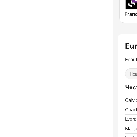
Fran
Eur
Écou
Но
Чест
Calvi:
Chart
Lyon:
Marse