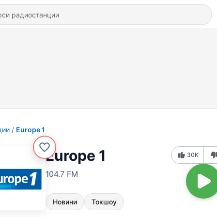
ции
Europe 1
Europe 1
30K
104.7 FM
Новини
Токшоу