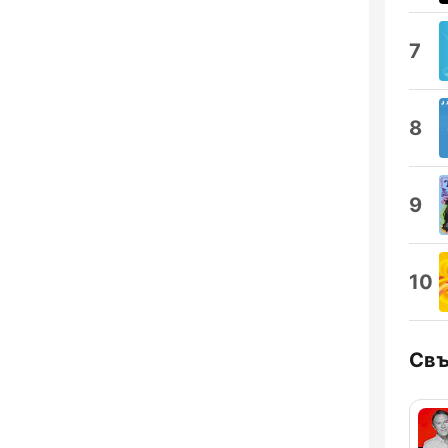
7
8
9
10
Свъ