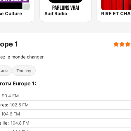
ce Culture
Sud Radio
ope 1
tez le monde changer
вини
Токшоу
оти Europe 1:
90.4 FM
res:
102.5 FM
104.6 FM
ille:
104.8 FM