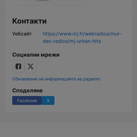
Nuit
de
Rêve
sur
Контакти
NRJ
Уебсайт
https://www.nrj.fr/webradios/mur-
des-radios/nrj-urban-hits
Социални мрежи
Обновяване на информацията на радиото
Споделяне
Facebook
X