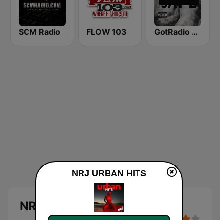
SCM Radio
FLOW 103
GotRadio - Hip Hop Stop
NRJ URBAN HITS
NRJ URBAN HITS