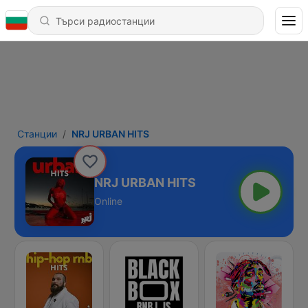
Станции
NRJ URBAN HITS
NRJ URBAN HITS
Online