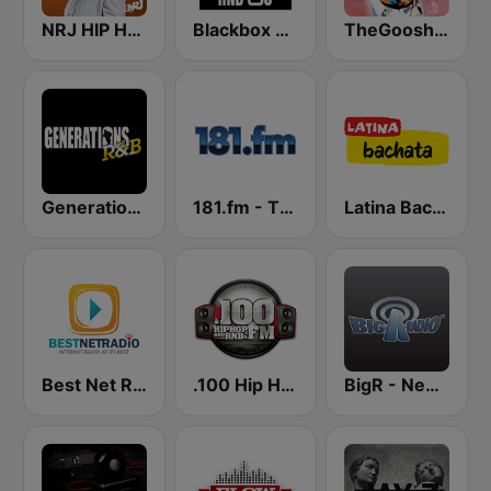
NRJ HIP HOP RNB HITS
Blackbox RnB US
TheGoosh Radio - R&B
Generations R&B
181.fm - The Box (Urban)
Latina Bachata
Best Net Radio - R&B
.100 Hip Hop and RNB.FM
BigR - New R&B Hits