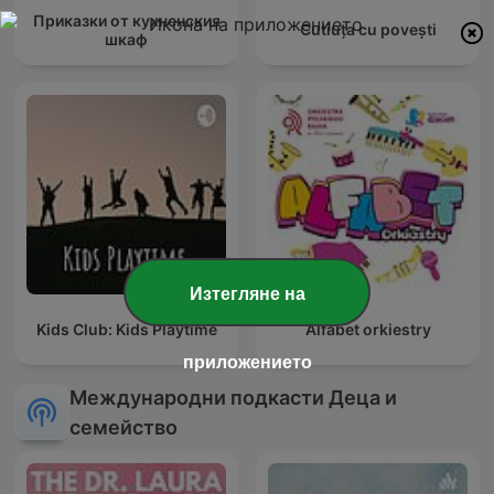
Приказки от кухненския
Cutiuța cu povești
шкаф
Изтегляне на
Kids Club: Kids Playtime
Alfabet orkiestry
приложението
Международни подкасти Деца и
семейство