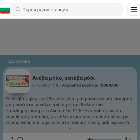
Подкастове
Ανέβα μήλο, κατέβα ρόδι
diktyofm.gr
|
3 - Ατρόμητα κορίτσια (S06/E09)
Το Ανέβα μήλο, κατέβα ρόδι είναι μία ραδιοφωνική εκπομπή
για μικρά και μεγάλα παιδιά με την Βαλεντίνα
Παπαδημητράκη στο Δίκτυο Fm 91,5! Ένα ραδιοφωνικό
περιοδικό για παιδιά, με πολιτιστικά νέα, συνεντεύξεις με
δημιουργούς που αφορούν στο παιδικό κοινό, ραδιοφωνικά
παιχνίδια, αφήγηση παραμυθιού και πολλά τραγούδια και
δώρα! Εικονογράφηση αφίσας: Χρήστος Κούρτογλου Μουσική
1