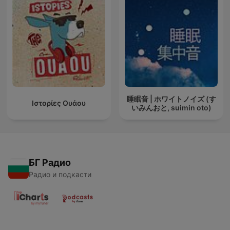
睡眠音 | ホワイトノイズ (す
Ιστορίες Ουάου
いみんおと, suimin oto)
БГ Радио
Радио и подкасти