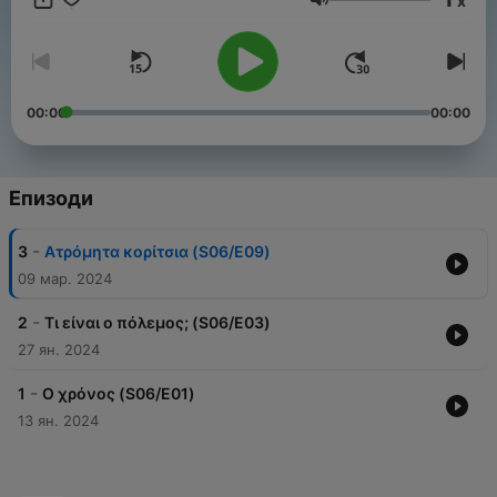
x
σήματος: Λεωνίδας Μαριδάκης Σε συνεργασία με το Θέατρο
Сила на звука
του παπουτσιού πάνω στο δέντρο. Μικρά και μεγάλα παιδιά,
συντονιστείτε! Μεταδίδεται ζωντανά κάθε Σάββατο στις 10
το πρωί στο https://diktyofm.gr/liveplayer/
00:00
00:00
Епизоди
-
3
Ατρόμητα κορίτσια (S06/E09)
09 мар. 2024
-
2
Τι είναι ο πόλεμος; (S06/E03)
27 ян. 2024
-
1
Ο χρόνος (S06/E01)
13 ян. 2024